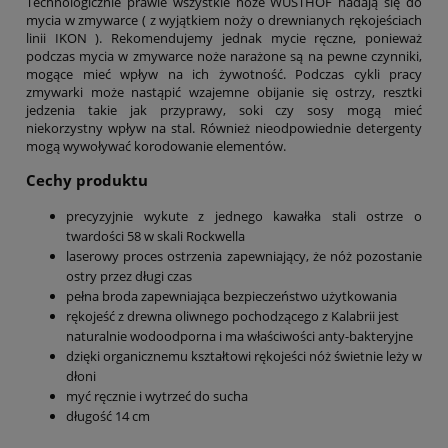
Technologicznie prawie wszystkie noże WÜSTHOF nadają się do
mycia w zmywarce ( z wyjątkiem noży o drewnianych rękojeściach
linii IKON ). Rekomendujemy jednak mycie ręczne, ponieważ
podczas mycia w zmywarce noże narażone są na pewne czynniki,
mogące mieć wpływ na ich żywotność. Podczas cykli pracy
zmywarki może nastąpić wzajemne obijanie się ostrzy, resztki
jedzenia takie jak przyprawy, soki czy sosy mogą mieć
niekorzystny wpływ na stal. Również nieodpowiednie detergenty
mogą wywoływać korodowanie elementów.
Cechy produktu
precyzyjnie wykute z jednego kawałka stali ostrze o
twardości 58 w skali Rockwella
laserowy proces ostrzenia zapewniający, że nóż pozostanie
ostry przez długi czas
pełna broda zapewniająca bezpieczeństwo użytkowania
rękojeść z drewna oliwnego pochodzącego z Kalabrii jest
naturalnie wodoodporna i ma właściwości anty-bakteryjne
dzięki organicznemu kształtowi rękojeści nóż świetnie leży w
dłoni
myć ręcznie i wytrzeć do sucha
długość 14 cm