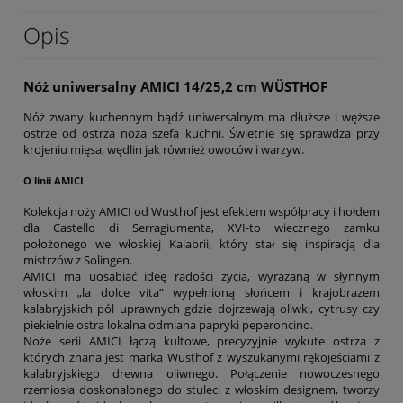
Opis
Nóż uniwersalny AMICI 14/25,2 cm WÜSTHOF
Nóż zwany kuchennym bądź uniwersalnym ma dłuższe i węższe
ostrze od ostrza noża szefa kuchni. Świetnie się sprawdza przy
krojeniu mięsa, wędlin jak również owoców i warzyw.
O linii AMICI
Kolekcja noży AMICI od Wusthof jest efektem współpracy i hołdem
dla Castello di Serragiumenta, XVI-to wiecznego zamku
położonego we włoskiej Kalabrii, który stał się inspiracją dla
mistrzów z Solingen.
AMICI ma uosabiać ideę radości życia, wyrażaną w słynnym
włoskim „la dolce vita” wypełnioną słońcem i krajobrazem
kalabryjskich pól uprawnych gdzie dojrzewają oliwki, cytrusy czy
piekielnie ostra lokalna odmiana papryki peperoncino.
Noże serii AMICI łączą kultowe, precyzyjnie wykute ostrza z
których znana jest marka Wusthof z wyszukanymi rękojeściami z
kalabryjskiego drewna oliwnego. Połączenie nowoczesnego
rzemiosła doskonalonego do stuleci z włoskim designem, tworzy