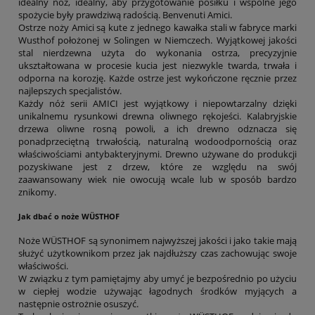
idealny nóż, idealny, aby przygotowanie posiłku i wspólne jego
spożycie były prawdziwą radością. Benvenuti Amici.
Ostrze noży Amici są kute z jednego kawałka stali w fabryce marki
Wusthof położonej w Solingen w Niemczech. Wyjątkowej jakości
stal nierdzewna użyta do wykonania ostrza, precyzyjnie
ukształtowana w procesie kucia jest niezwykle twarda, trwała i
odporna na korozję. Każde ostrze jest wykończone ręcznie przez
najlepszych specjalistów.
Każdy nóż serii AMICI jest wyjątkowy i niepowtarzalny dzięki
unikalnemu rysunkowi drewna oliwnego rękojeści. Kalabryjskie
drzewa oliwne rosną powoli, a ich drewno odznacza się
ponadprzeciętną trwałością, naturalną wodoodpornością oraz
właściwościami antybakteryjnymi. Drewno używane do produkcji
pozyskiwane jest z drzew, które ze względu na swój
zaawansowany wiek nie owocują wcale lub w sposób bardzo
znikomy.
Jak dbać o noże WÜSTHOF
Noże WÜSTHOF są synonimem najwyższej jakości i jako takie mają
służyć użytkownikom przez jak najdłuższy czas zachowując swoje
właściwości.
W związku z tym pamiętajmy aby umyć je bezpośrednio po użyciu
w ciepłej wodzie używając łagodnych środków myjących a
następnie ostrożnie osuszyć.