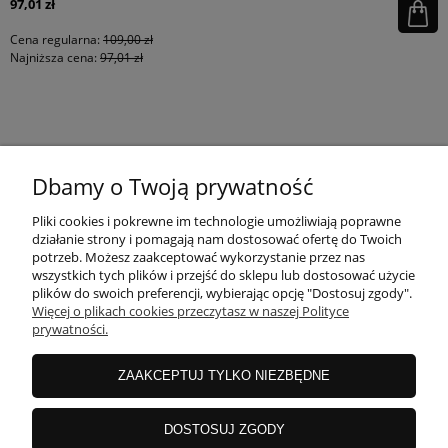
97,01 zł
Cena regularna:
109,00 zł
Najniższa cena:
97,01 zł
KONTAKT
Dbamy o Twoją prywatność
MOJE KONTO
Pliki cookies i pokrewne im technologie umożliwiają poprawne
działanie strony i pomagają nam dostosować ofertę do Twoich
potrzeb. Możesz zaakceptować wykorzystanie przez nas
wszystkich tych plików i przejść do sklepu lub dostosować użycie
PŁATNOŚCI I DOSTAWA
plików do swoich preferencji, wybierając opcję "Dostosuj zgody".
Więcej o plikach cookies przeczytasz w naszej Polityce
prywatności.
INFORMACJE
ZAAKCEPTUJ TYLKO NIEZBĘDNE
INSTRUKCJE
DOSTOSUJ ZGODY