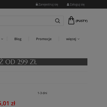
Zarejestruj się
Zaloguj się
(PUSTY)
Blog
Promocje
więcej
:
1-3 dni
,01 zł