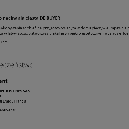
o nacinania ciasta DE BUYER
ykonywania zdobień na przygotowywanym w domu pieczywie. Zapewnia precyz
ą w łatwy sposób stworzysz unikalne wypieki o estetycznym wyglądzie. Ide
3 cm
eczeństwo
ent
 INDUSTRIES SAS
t
l D’ajol, Francja
ebuyer.fr