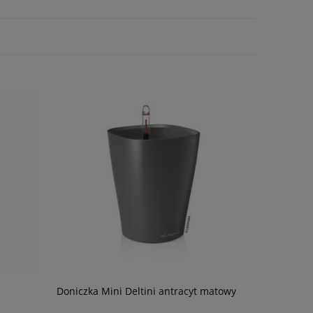
Doniczka Mini Deltini antracyt matowy
Substrat m