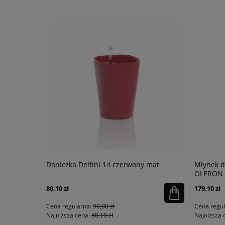
ESTRO
Doniczka Deltini 14 czerwony mat
Młynek d
OLERON
80,10 zł
179,10 zł
Cena regularna:
90,00 zł
Cena regu
Najniższa cena:
80,10 zł
Najniższa 