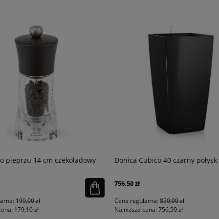
o pieprzu 14 cm czekoladowy
Donica Cubico 40 czarny połysk
756,50 zł
larna:
199,00 zł
Cena regularna:
850,00 zł
cena:
179,10 zł
Najniższa cena:
756,50 zł