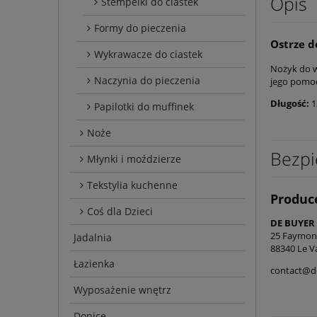
Opis
Stempelki do ciastek
Formy do pieczenia
Ostrze d
Wykrawacze do ciastek
Nożyk do w
Naczynia do pieczenia
jego pomoc
Długość:
1
Papilotki do muffinek
Noże
Bezpi
Młynki i moździerze
Tekstylia kuchenne
Produc
Coś dla Dzieci
DE BUYER
25 Faymon
Jadalnia
88340 Le Va
Łazienka
contact@d
Wyposażenie wnętrz
Donice