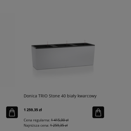
Donica TRIO Stone 40 biały kwarcowy
Doniczka M
1 259,35 zł
53,40 zł
Cena regularna:
1 415,00 zł
Cena regula
Najniższa cena:
1 259,35 zł
Najniższa ce