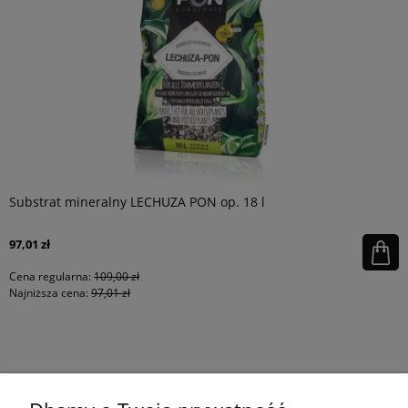
Substrat mineralny LECHUZA PON op. 18 l
97,01 zł
Cena regularna:
109,00 zł
Najniższa cena:
97,01 zł
KONTAKT