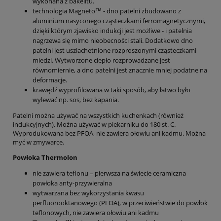
wykonana z bakelitu.
technologia Magneto™ - dno patelni zbudowano z
aluminium nasyconego cząsteczkami ferromagnetycznymi,
dzięki którym zjawisko indukcji jest możliwe - i patelnia
nagrzewa się mimo nieobecności stali. Dodatkowo dno
patelni jest uszlachetnione rozproszonymi cząsteczkami
miedzi. Wytworzone ciepło rozprowadzane jest
równomiernie, a dno patelni jest znacznie mniej podatne na
deformacje.
krawędź wyprofilowana w taki sposób, aby łatwo było
wylewać np. sos, bez kapania.
Patelni można używać na wszystkich kuchenkach (również
indukcyjnych). Można używać w piekarniku do 180 st. C.
Wyprodukowana bez PFOA, nie zawiera ołowiu ani kadmu. Można
myć w zmywarce.
Powłoka Thermolon
nie zawiera teflonu – pierwsza na świecie ceramiczna
powłoka anty-przywieralna
wytwarzana bez wykorzystania kwasu
perfluorooktanowego (PFOA), w przeciwieństwie do powłok
teflonowych, nie zawiera ołowiu ani kadmu