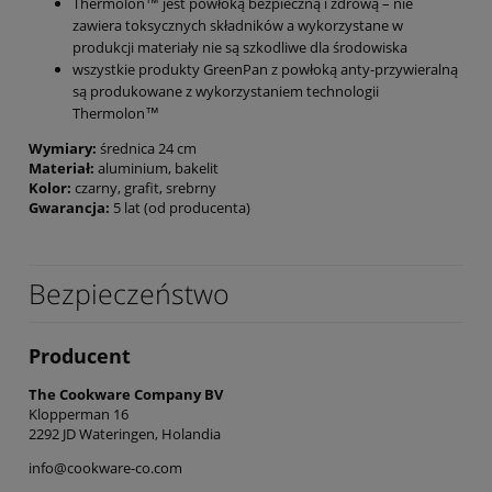
Thermolon™ jest powłoką bezpieczną i zdrową – nie
zawiera toksycznych składników a wykorzystane w
produkcji materiały nie są szkodliwe dla środowiska
wszystkie produkty GreenPan z powłoką anty-przywieralną
są produkowane z wykorzystaniem technologii
Thermolon™
Wymiary:
średnica 24 cm
Materiał:
aluminium, bakelit
Kolor:
czarny, grafit, srebrny
Gwarancja:
5 lat (od producenta)
Bezpieczeństwo
Producent
The Cookware Company BV
Klopperman 16
2292 JD Wateringen, Holandia
info@cookware-co.com