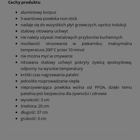
Cechy produktu
aluminiowy korpus
5-warstowa powłoka non-stick
nadaje się do wszystkich płyt grzewczych, oprócz indukcji
stalowy nitowany uchwyt
nie należy używać metalowych przyborów kuchennych
możliwość stosowania w piekarniku: maksymalna
temperatura 200°C przez 10 minut
nie można myć w zmywarce
nitowana stalowy uchwyt pokryty żywicą epoksydową,
odporny na wysokie temperatury
krótki czas nagrzewania patelni
jednolite rozprowadzanie ciepła
nieprzywierająca powłoka wolna od PFOA, dzięki temu
patelnia jest bezpieczna dla żywności i zdrowia
wysokość: 3 cm
średnica: 20 cm
długość: 37 cm
grubość: 3 cm