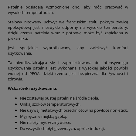
Patelnie posiadają wzmocnione dno, aby móc pracować w
wysokich temperaturach.
Stalowy nitowany uchwyt we francuskim stylu pokryty żywicą
epoksydową jest niezwykle odporny na wysokie temperatury,
dzięki czemu patelnia wraz z potrawą może być zapiekana w
piekarniku.
Jest specjalnie wyprofilowany, aby zwiększyć komfort
użytkowania.
Ta nieodkształcająca się i zaprojektowana do intensywnego
użytkowania patelnia jest wykonana z wysokiej jakości powłoki
wolnej od PFOA, dzięki czemu jest bezpieczna dla żywności i
zdrowia.
Wskazówki użytkowania:
Nie zostawiaj pustej patelni na źródle ciepła.
Unikaj szoków temperaturowych.
Nie używaj metalowych przedmiotów na powłoce non-stick.
Myj ręcznie miękką gąbką.
Nie należy myć w zmywarce.
Do wszystkich płyt grzewczych, oprócz indukcji.