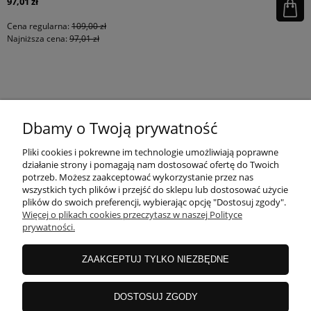
97,01 zł
Cena regularna:
109,00 zł
Najniższa cena:
97,01 zł
KONTAKT
Dbamy o Twoją prywatność
MOJE KONTO
Pliki cookies i pokrewne im technologie umożliwiają poprawne
działanie strony i pomagają nam dostosować ofertę do Twoich
potrzeb. Możesz zaakceptować wykorzystanie przez nas
wszystkich tych plików i przejść do sklepu lub dostosować użycie
PŁATNOŚCI I DOSTAWA
plików do swoich preferencji, wybierając opcję "Dostosuj zgody".
Więcej o plikach cookies przeczytasz w naszej Polityce
prywatności.
INFORMACJE
ZAAKCEPTUJ TYLKO NIEZBĘDNE
INSTRUKCJE
DOSTOSUJ ZGODY