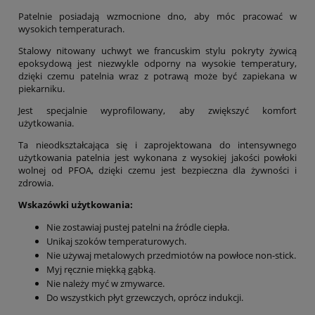
Patelnie posiadają wzmocnione dno, aby móc pracować w
wysokich temperaturach.
Stalowy nitowany uchwyt we francuskim stylu pokryty żywicą
epoksydową jest niezwykle odporny na wysokie temperatury,
dzięki czemu patelnia wraz z potrawą może być zapiekana w
piekarniku.
Jest specjalnie wyprofilowany, aby zwiększyć komfort
użytkowania.
Ta nieodkształcająca się i zaprojektowana do intensywnego
użytkowania patelnia jest wykonana z wysokiej jakości powłoki
wolnej od PFOA, dzięki czemu jest bezpieczna dla żywności i
zdrowia.
Wskazówki użytkowania:
Nie zostawiaj pustej patelni na źródle ciepła.
Unikaj szoków temperaturowych.
Nie używaj metalowych przedmiotów na powłoce non-stick.
Myj ręcznie miękką gąbką.
Nie należy myć w zmywarce.
Do wszystkich płyt grzewczych, oprócz indukcji.