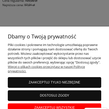
Cena regularna:
109,00 zł
Najniższa cena:
97,01 zł
KONTAKT
Dbamy o Twoją prywatność
MOJE KONTO
Pliki cookies i pokrewne im technologie umożliwiają poprawne
działanie strony i pomagają nam dostosować ofertę do Twoich
potrzeb. Możesz zaakceptować wykorzystanie przez nas
wszystkich tych plików i przejść do sklepu lub dostosować użycie
PŁATNOŚCI I DOSTAWA
plików do swoich preferencji, wybierając opcję "Dostosuj zgody".
Więcej o plikach cookies przeczytasz w naszej Polityce
prywatności.
INFORMACJE
ZAAKCEPTUJ TYLKO NIEZBĘDNE
INSTRUKCJE
DOSTOSUJ ZGODY
ZAAKCEPTUJ WSZYSTKIE