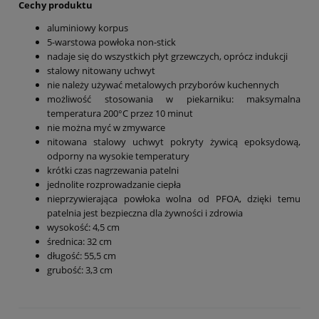
Cechy produktu
aluminiowy korpus
5-warstowa powłoka non-stick
nadaje się do wszystkich płyt grzewczych, oprócz indukcji
stalowy nitowany uchwyt
nie należy używać metalowych przyborów kuchennych
możliwość stosowania w piekarniku: maksymalna
temperatura 200°C przez 10 minut
nie można myć w zmywarce
nitowana stalowy uchwyt pokryty żywicą epoksydową,
odporny na wysokie temperatury
krótki czas nagrzewania patelni
jednolite rozprowadzanie ciepła
nieprzywierająca powłoka wolna od PFOA, dzięki temu
patelnia jest bezpieczna dla żywności i zdrowia
wysokość: 4,5 cm
średnica: 32 cm
długość: 55,5 cm
grubość: 3,3 cm