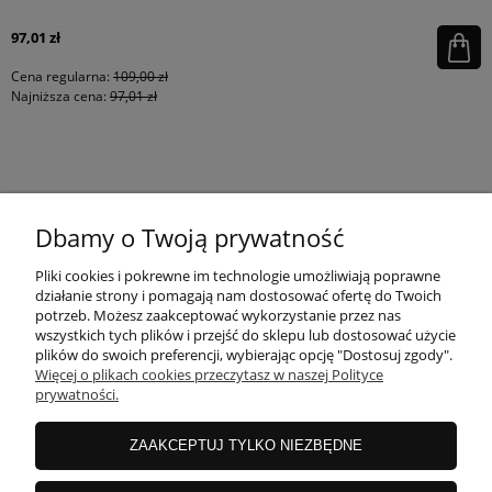
97,01 zł
Cena regularna:
109,00 zł
Najniższa cena:
97,01 zł
KONTAKT
Dbamy o Twoją prywatność
MOJE KONTO
Pliki cookies i pokrewne im technologie umożliwiają poprawne
działanie strony i pomagają nam dostosować ofertę do Twoich
potrzeb. Możesz zaakceptować wykorzystanie przez nas
wszystkich tych plików i przejść do sklepu lub dostosować użycie
PŁATNOŚCI I DOSTAWA
plików do swoich preferencji, wybierając opcję "Dostosuj zgody".
Więcej o plikach cookies przeczytasz w naszej Polityce
prywatności.
INFORMACJE
ZAAKCEPTUJ TYLKO NIEZBĘDNE