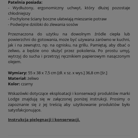
Patelnia posiada:
- Wydłużony, ergonomiczny uchwyt, który dłużej pozostaje
chłodniejszy
- Pochylone ściany boczne ułatwiają mieszanie potraw
- Podwójne dzióbki do zlewania sosów
Przeznaczona do użytku na dowolnym źródle ciepła lub
powierzchni do gotowania, może być używana zarówno w kuchni,
jak i na zewnątrz, np. na ognisku, na grillu. Pamiętaj, aby dbać o
żeliwo, a będzie ono służyć przez pokolenia. Po prostu umyj,
wytrzyj do sucha i przetrzyj ręcznikiem papierowym nasączonym
olejem.
Wymiary:
55 x 38 x 7,5 cm [dł. x sz. x wys.] 36,8 cm [śr.]
Materiał:
żeliwo
Kolor:
czarny
Wskazówki dotyczące eksploatacji i konserwacji produktów marki
Lodge znajdują się w załączonej poniżej instrukcji. Prosimy o
zapoznanie się z jej treścią aby użytkowanie produktów było
satysfakcjonujące.
Instrukcja pielęgnacji i konserwacji.