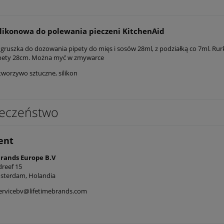
ilikonowa do polewania pieczeni KitchenAid
 gruszka do dozowania pipety do mięs i sosów 28ml, z podziałką co 7ml. R
ipety 28cm. Można myć w zmywarce
tworzywo sztuczne, silikon
eczeństwo
ent
Brands Europe B.V
reef 15
sterdam, Holandia
ervicebv@lifetimebrands.com