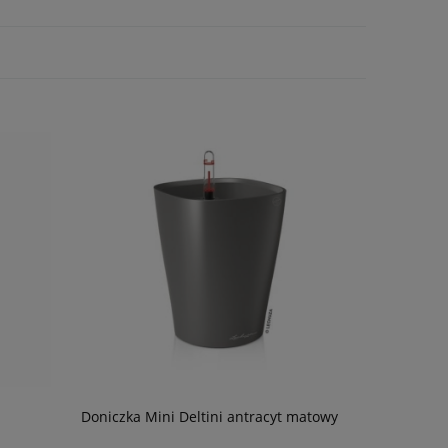
Doniczka Mini Deltini antracyt matowy
Substrat m