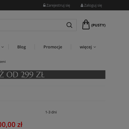
Zarejestruj się
Zaloguj się
(PUSTY)
Blog
Promocje
więcej
zeni
:
1-3 dni
00,00 zł