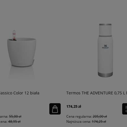
assico Color 12 biała
Termos THE ADVENTURE 0,75 L b
174,25 zł
larna:
55,00 zł
Cena regularna:
205,00 zł
cena:
48,95 zł
Najniższa cena:
174,25 zł