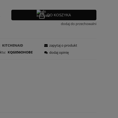
.
DO KOSZYKA
dodaj do przechowalni
:
KITCHENAID
zapytaj o produkt
ktu:
KQG056OHOBE
dodaj opinię