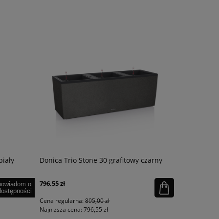
iały
Donica Trio Stone 30 grafitowy czarny
Donica Car
796,55 zł
627,45 zł
powiadom o
dostępności
Cena regularna:
895,00 zł
Cena regula
Najniższa cena:
796,55 zł
Najniższa ce