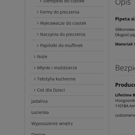
Opis
Stempelki do ciastek
Formy do pieczenia
Pipeta s
Wykrawacze do ciastek
Silikonowa
Naczynia do pieczenia
Długość p
Materiał:
Papilotki do muffinek
Noże
Bezpi
Młynki i moździerze
Tekstylia kuchenne
Produc
Coś dla Dzieci
Lifetime 
Hoogoordd
Jadalnia
1101BA Am
Łazienka
customers
Wyposażenie wnętrz
Donice