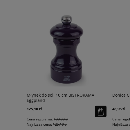
riami
Młynek do soli 10 cm BISTRORAMA
Donica Cl
Eggpland
125,10 zł
48,95 zł
Cena regularna:
139,00 zł
Cena regu
Najniższa cena:
125,10 zł
Najniższa 