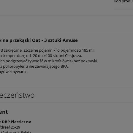
Kod produ
 na przekąski Oat - 3 sztuki Amuse
 3 zakręcane, szczelne pojemniki o pojemności 185 ml.
 temperaturę od -20 do +100 stopni Celsjusza.
ch podgrzewać żywność w mikrofalówce (bez pokrywki.
 polipropylenu nie zawierającego BPA.
myć w zmywarce.
eczeństwo
ent
 DBP Plastics nv
dreef 25-29
k (Antwerp), Belgia