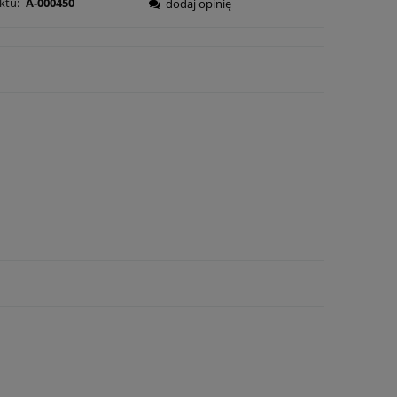
ktu:
A-000450
dodaj opinię