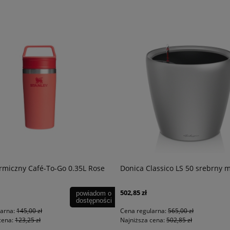
rmiczny Café-To-Go 0.35L Rose
Donica Classico LS 50 srebrny 
502,85 zł
powiadom o
dostępności
larna:
145,00 zł
Cena regularna:
565,00 zł
cena:
123,25 zł
Najniższa cena:
502,85 zł