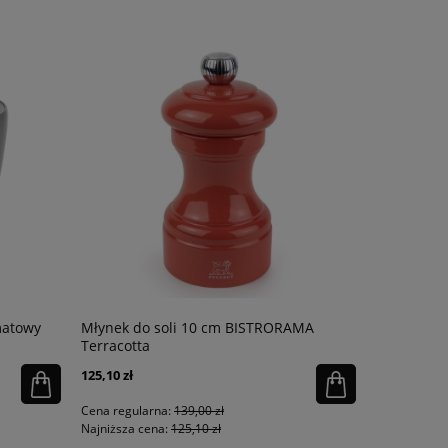
matowy
Młynek do soli 10 cm BISTRORAMA
Donica Del
Terracotta
125,10 zł
627,45 zł
Cena regularna:
139,00 zł
Cena regula
Najniższa cena:
125,10 zł
Najniższa ce