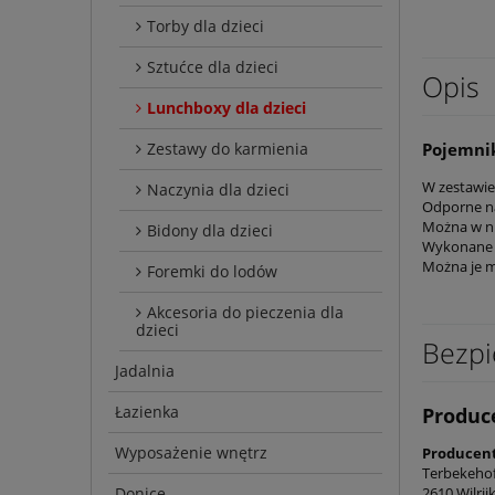
Torby dla dzieci
Sztućce dla dzieci
Opis
Lunchboxy dla dzieci
Pojemnik
Zestawy do karmienia
W zestawie
Naczynia dla dzieci
Odporne na
Można w ni
Bidony dla dzieci
Wykonane z
Można je 
Foremki do lodów
Akcesoria do pieczenia dla
dzieci
Bezpi
Jadalnia
Łazienka
Produc
Wyposażenie wnętrz
Producent
Terbekehof
Donice
2610 Wilrij