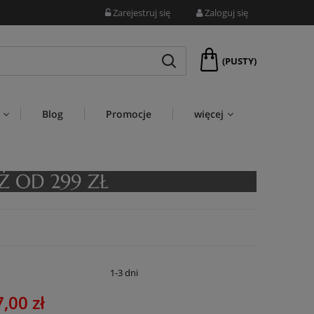
Zarejestruj się
Zaloguj się
(PUSTY)
Blog
Promocje
więcej
:
1-3 dni
,00 zł