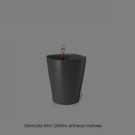
Doniczka Mini Deltini antracyt matowy
Substrat m