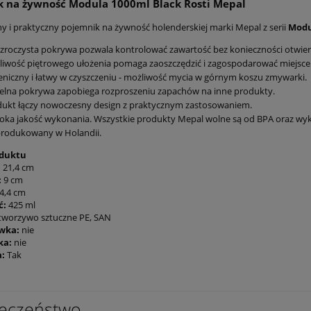
 na żywność Modula 1000ml Black Rosti Mepal
 i praktyczny pojemnik na żywność holenderskiej marki Mepal z serii
Modu
zroczysta pokrywa pozwala kontrolować zawartość bez konieczności otwier
iwość piętrowego ułożenia pomaga zaoszczędzić i zagospodarować miejsce 
eniczny i łatwy w czyszczeniu - możliwość mycia w górnym koszu zmywarki.
elna pokrywa zapobiega rozproszeniu zapachów na inne produkty.
ukt łączy nowoczesny design z praktycznym zastosowaniem.
ka jakość wykonania. Wszystkie produkty Mepal wolne są od BPA oraz wyk
rodukowany w Holandii.
oduktu
:
21,4 cm
:
9 cm
4,4 cm
ć:
425 ml
tworzywo sztuczne PE, SAN
wka:
nie
ka:
nie
:
Tak
eczeństwo