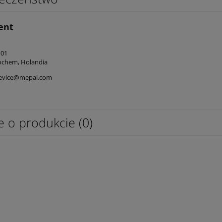
ent
101
ochem, Holandia
evice@mepal.com
e o produkcie (0)