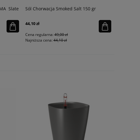
AMA Slate
Sól Chorwacja Smoked Salt 150 gr
Podłoże r
litrów
44,10 zł
150,41 zł
Cena regularna:
49,00 zł
Cena regula
Najniższa cena:
44,10 zł
Najniższa ce