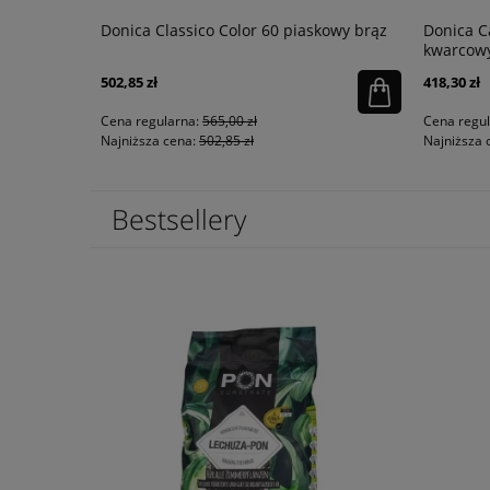
 matowy
Donica Classico Color 60 piaskowy brąz
Donica C
kwarcow
502,85 zł
418,30 zł
Cena regularna:
565,00 zł
Cena regu
Najniższa cena:
502,85 zł
Najniższa 
Bestsellery