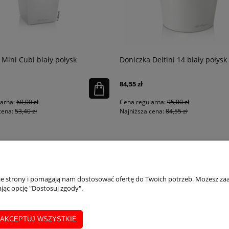
 Mini Cubi biały połysk
Doniczka Deltini 14 biały połysk
84,55 zł
larna:
60,00 zł
Cena regularna:
95,00 zł
cena:
53,40 zł
Najniższa cena:
84,55 zł
PŁATNOŚCI I DOSTAWA
INFORMACJE
IN
nie strony i pomagają nam dostosować ofertę do Twoich potrzeb. Możesz zaa
jąc opcję "Dostosuj zgody".
Dostępne formy płatości
Regulaminy
Ins
Formularz zwrotu
Polityka prywatności
Inst
Realizacja, wysyłka i zwroty
Wsk
AKCEPTUJ WSZYSTKIE