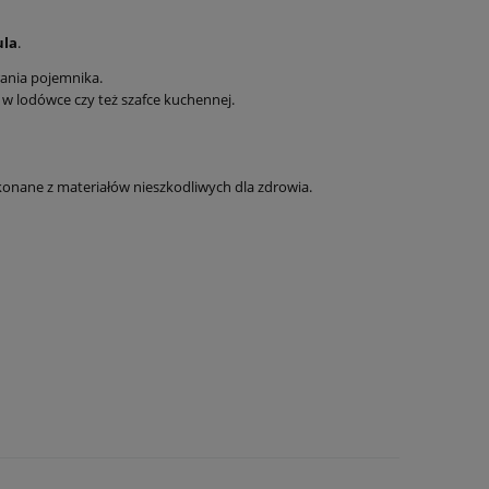
la
.
ania pojemnika.
w lodówce czy też szafce kuchennej.
onane z materiałów nieszkodliwych dla zdrowia.