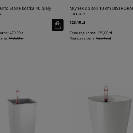
anto Stone kostka 40 biały
Młynek do soli 10 cm BISTROR
y
Lacquer
125,10 zł
larna:
470,00 zł
Cena regularna:
139,00 zł
cena:
418,30 zł
Najniższa cena:
125,10 zł