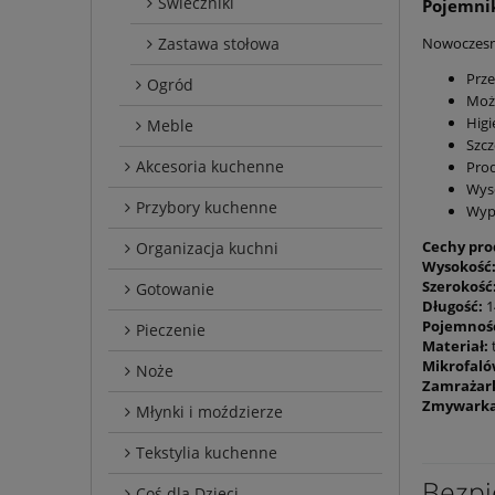
Świeczniki
Pojemnik
Zastawa stołowa
Nowoczesny
Prze
Ogród
Możl
Higi
Meble
Szcz
Akcesoria kuchenne
Prod
Wyso
Przybory kuchenne
Wyp
Cechy pr
Organizacja kuchni
Wysokość
Szerokość
Gotowanie
Długość:
1
Pojemnoś
Pieczenie
Materiał:
Mikrofaló
Noże
Zamrażar
Zmywarka
Młynki i moździerze
Tekstylia kuchenne
Bezpi
Coś dla Dzieci