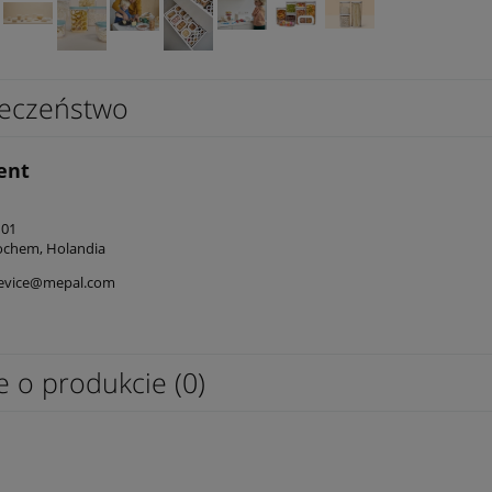
eczeństwo
ent
101
ochem, Holandia
evice@mepal.com
e o produkcie (0)