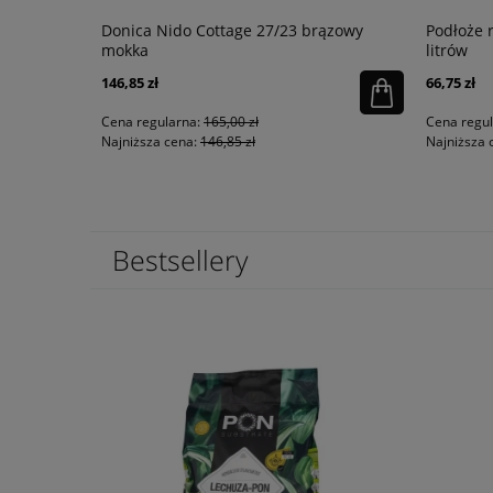
 Grey
Donica Nido Cottage 27/23 brązowy
Podłoże
mokka
litrów
146,85 zł
66,75 zł
Cena regularna:
165,00 zł
Cena regu
Najniższa cena:
146,85 zł
Najniższa 
Bestsellery