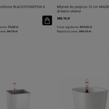
 roślinne BLACKSTONEPON 6
Młynek do pieprzu 16 cm MAD
drewno oliwne
368,10 zł
larna:
75,00 zł
Cena regularna:
409,00 zł
cena:
66,75 zł
Najniższa cena:
368,10 zł