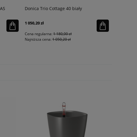
RAS
Donica Trio Cottage 40 biały
Forma do c
cm
1 050,20 zł
85,50 zł
Cena regularna:
1 180,00 zł
Cena regula
Najniższa cena:
1 050,20 zł
Najniższa ce