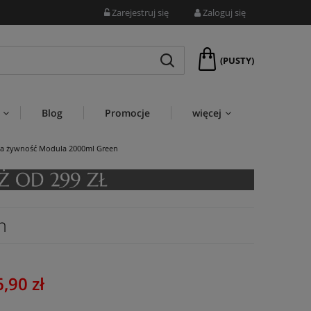
Zarejestruj się
Zaloguj się
(PUSTY)
Blog
Promocje
więcej
a żywność Modula 2000ml Green
n
,90 zł