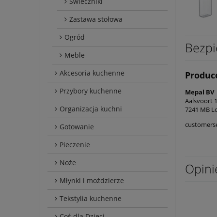
Świeczniki
Zastawa stołowa
Ogród
Bezpi
Meble
Akcesoria kuchenne
Produc
Przybory kuchenne
Mepal BV
Aalsvoort 
Organizacja kuchni
7241 MB L
customers
Gotowanie
Pieczenie
Noże
Opini
Młynki i moździerze
Tekstylia kuchenne
Coś dla Dzieci