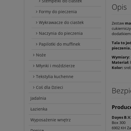
Stempelki do ciastek
Opis
Formy do pieczenia
Wykrawacze do ciastek
Zestaw
mar
cukiernicz
Naczynia do pieczenia
dodatkiem 
Tala to je
Papilotki do muffinek
pieczenia.
Noże
Wymiary:
Materiał:
Młynki i moździerze
Kolor:
sre
Tekstylia kuchenne
Coś dla Dzieci
Bezpi
Jadalnia
Produc
Łazienka
Dayes B.V.
Wyposażenie wnętrz
Box 300
6902 KH Za
Donice