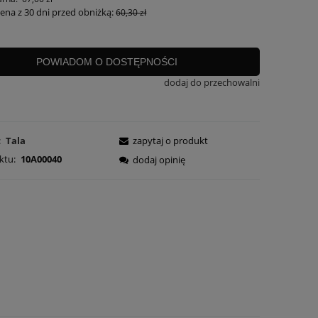
cena z 30 dni przed obniżką:
60,30 zł
POWIADOM O DOSTĘPNOŚCI
dodaj do przechowalni
:
Tala
zapytaj o produkt
ktu:
10A00040
dodaj opinię