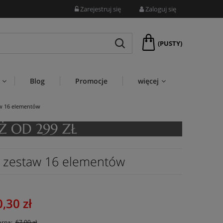
Zarejestruj się
Zaloguj się
(PUSTY)
Blog
Promocje
więcej
taw 16 elementów
 – zestaw 16 elementów
,30 zł
arna:
67,00 zł