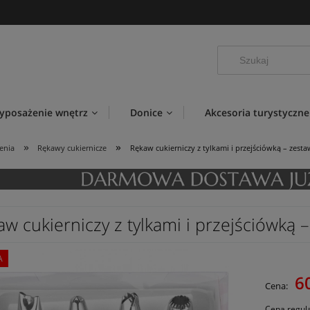
yposażenie wnętrz
Donice
Akcesoria turystyczne
»
»
enia
Rękawy cukiernicze
Rękaw cukierniczy z tylkami i przejściówką – zes
aw cukierniczy z tylkami i przejściówką
A
60
Cena:
Cena regul