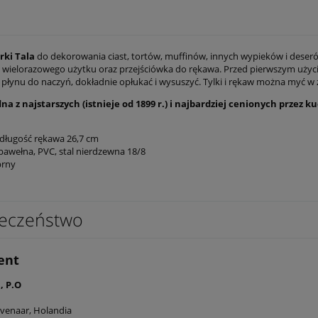
ki Tala
do dekorowania ciast, tortów, muffinów, innych wypieków i deseró
y wielorazowego użytku oraz przejściówka do rękawa. Przed pierwszym użyc
płynu do naczyń, dokładnie opłukać i wysuszyć. Tylki i rękaw można myć w 
dna z najstarszych (istnieje od 1899 r.) i najbardziej cenionych prze
długość rękawa 26,7 cm
bawełna, PVC, stal nierdzewna 18/8
brny
eczeństwo
ent
, P.O
venaar, Holandia