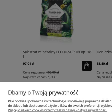
łysk
Substrat mineralny LECHUZA PON op. 18
Doniczka
l
97,01 zł
53,40 zł
Cena regularna:
109,00 zł
Cena regu
Najniższa cena:
97,01 zł
Najniższa 
Dbamy o Twoją prywatność
KONTAKT
MOJE KONTO
Pliki cookies i pokrewne im technologie umożliwiają poprawne działa
do sklepu lub dostosować użycie plików do swoich preferencji, wybiera
Więcej o plikach cookies przeczytasz w naszej Polityce prywatności.