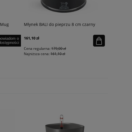
 Mug
Młynek BALI do pieprzu 8 cm czarny
Kubek term
Top 0.35L 
161,10 zł
116,45 zł
powiadom o
dostępności
Cena regularna:
179,00 zł
Cena regula
Najniższa cena:
161,10 zł
Najniższa ce