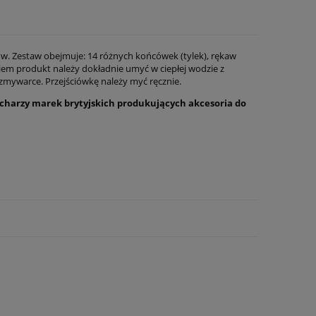
w. Zestaw obejmuje: 14 różnych końcówek (tylek), rękaw
iem produkt należy dokładnie umyć w ciepłej wodzie z
zmywarce. Przejściówkę należy myć ręcznie.
z kucharzy marek brytyjskich produkujących akcesoria do