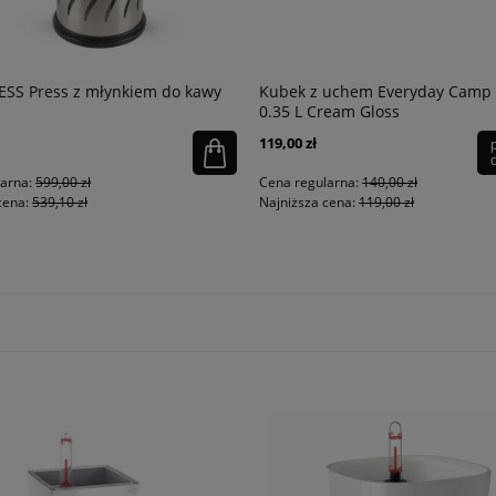
ESS Press z młynkiem do kawy
Kubek z uchem Everyday Camp
0.35 L Cream Gloss
119,00 zł
larna:
599,00 zł
Cena regularna:
140,00 zł
cena:
539,10 zł
Najniższa cena:
119,00 zł