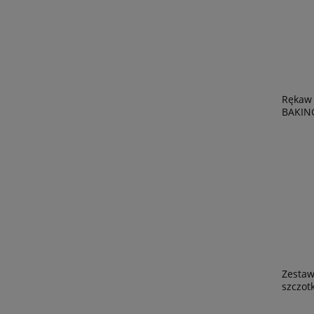
Rękaw 
BAKING
Zestaw
szczot