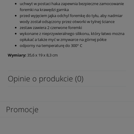
uchwyt w postaci haka zapewnia bezpieczne zamocowanie
foremki na krawędzi garnka
przed wyjęciem jajka odchyl foremkę do tyłu, aby nadmiar
wody został odsączony przez otworki w tylnej ściance
zestaw zawiera 2 czerwone foremki
wykonane z nieprzywieralnego silikonu, który łatwo można
opłukać a także myć w zmywarce na górnej półce
odporny na temperaturę do 300° C
Wymiary:
35,6 x 19 x 8,3 cm
Opinie o produkcie (0)
Promocje