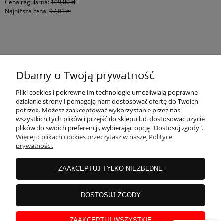
Cena regularna:
109,00 zł
Najniższa cena:
97,01 zł
KONTAKT
Dbamy o Twoją prywatność
MOJE KONTO
Pliki cookies i pokrewne im technologie umożliwiają poprawne
działanie strony i pomagają nam dostosować ofertę do Twoich
potrzeb. Możesz zaakceptować wykorzystanie przez nas
wszystkich tych plików i przejść do sklepu lub dostosować użycie
PŁATNOŚCI I DOSTAWA
plików do swoich preferencji, wybierając opcję "Dostosuj zgody".
Więcej o plikach cookies przeczytasz w naszej Polityce
prywatności.
INFORMACJE
ZAAKCEPTUJ TYLKO NIEZBĘDNE
INSTRUKCJE
DOSTOSUJ ZGODY
ZAAKCEPTUJ WSZYSTKIE