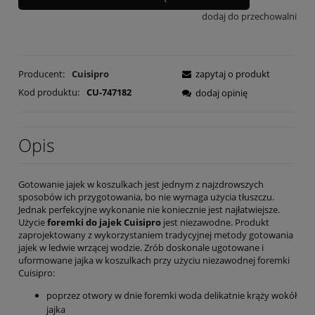
dodaj do przechowalni
Producent:
Cuisipro
zapytaj o produkt
Kod produktu:
CU-747182
dodaj opinię
Opis
Gotowanie jajek w koszulkach jest jednym z najzdrowszych
sposobów ich przygotowania, bo nie wymaga użycia tłuszczu.
Jednak perfekcyjne wykonanie nie koniecznie jest najłatwiejsze.
Użycie
foremki do jajek Cuisipro
jest niezawodne. Produkt
zaprojektowany z wykorzystaniem tradycyjnej metody gotowania
jajek w ledwie wrzącej wodzie. Zrób doskonale ugotowane i
uformowane jajka w koszulkach przy użyciu niezawodnej foremki
Cuisipro:
poprzez otwory w dnie foremki woda delikatnie krąży wokół
jajka