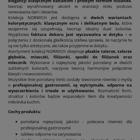
elegancji klasycznym kształtom i prostym formom filiżanek
,
tworząc wyrafinowany akcent w aranżacji stołu podczas
serwowania dań i deserów.
Kolekcja NORWICH jest dostępna w
dwóch wariantach
kolorystycznych: klasycznym ecru i delikatnym beżu
, które
wzajemnie się uzupełniają, tworząc idealny duet kolorów.
Wyjątkowa
faktura dekoru jest wyczuwalna w dotyku
i w
połączeniu z doskonałą gładkością szkliwa sprawia, że naczynia te
są nie tylko estetyczne, ale także przyjemne w dotyku.
Asortyment kolekcji NORWICH obejmuje
płaskie talerze, talerze
głębokie, miseczki, filiżanki, spodki do filiżanek oraz
mlecznik
. Wykonane z najwyższej jakości porcelany w dwóch
subtelnych kolorach, naczynia tworzą harmonijne połączenie
klasyki i nowoczesności.
Wszystkie linie porcelany Verlo zostały stworzone również z myślą
o
profesjonalnej gastronomii, są wytrzymałe, odporne na
wyszczerbienia i trwałe w użytkowaniu
. Rozmaitość form,
struktur i kolorów będzie wspaniałym tłem dla kreatywności
miłośnika kuchni.
Cechy produktu
porcelana najwyższej jakości - polecana również dla
profesjonalnej gastronomii
szkliwo odporne na zarysowania