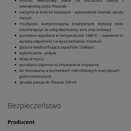
modny, wektorowy dekor na obrzeżach talerzy i
zewnętrznej części filiżanek
naczynia w kolorze beżowym - wybarwienie również spodu
naczyń
możliwości komponowania kreatywnych stylizacji stołu
(można łączyć ze sobą dwa kolory: ecru oraz beżowy)
porcelana wypalana w temperaturze 1380°C – zapewnia to
wysoką odporność na wyszczerbienia i trwałość
glazura nieabsorbująca zapachów i bakterii
wykończenie - połysk
łatwa w myciu
porcelana odporna na zmywanie w zmywarce
do stosowania w kuchenkach mikrofalowych oraz piecach
gastronomicznych
spodek pasuje do filiżanki 230 ml
Bezpieczeństwo
Producent