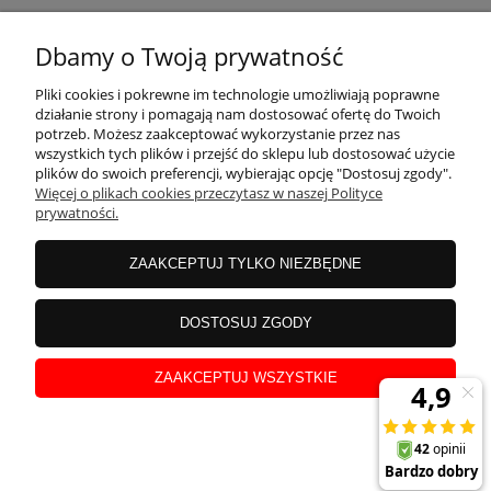
KONTAKT
Dbamy o Twoją prywatność
MOJE KONTO
Pliki cookies i pokrewne im technologie umożliwiają poprawne
działanie strony i pomagają nam dostosować ofertę do Twoich
potrzeb. Możesz zaakceptować wykorzystanie przez nas
wszystkich tych plików i przejść do sklepu lub dostosować użycie
PŁATNOŚCI I DOSTAWA
plików do swoich preferencji, wybierając opcję "Dostosuj zgody".
Więcej o plikach cookies przeczytasz w naszej Polityce
prywatności.
INFORMACJE
ZAAKCEPTUJ TYLKO NIEZBĘDNE
INSTRUKCJE
DOSTOSUJ ZGODY
ZAAKCEPTUJ WSZYSTKIE
O NAS
pokaż pełną wersję strony
Sklep internetowy Shoper.pl