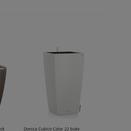
ysk
Donica Cubico Color 22 biały
Świeczki n