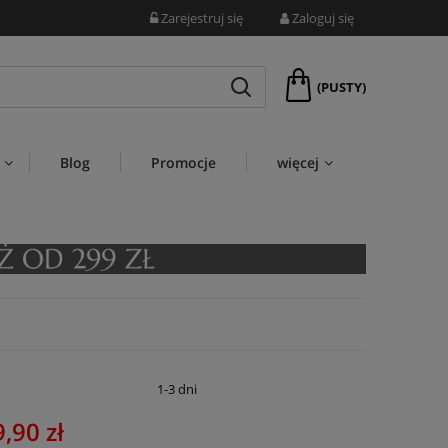
Zarejestruj się
Zaloguj się
(PUSTY)
Blog
Promocje
więcej
:
1-3 dni
,90 zł