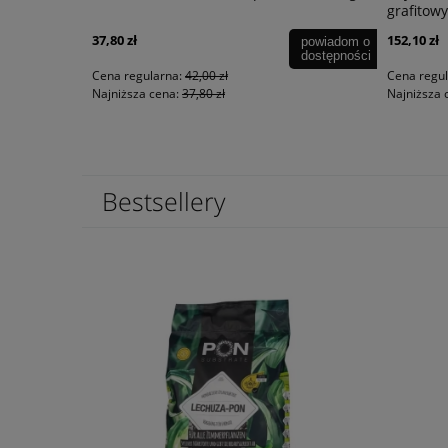
grafitowy
37,80 zł
152,10 zł
powiadom o
dostępności
Cena regularna:
42,00 zł
Cena regu
Najniższa cena:
37,80 zł
Najniższa 
Bestsellery