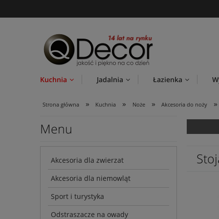
Kuchnia
Jadalnia
Łazienka
W
»
»
»
»
Strona główna
Kuchnia
Noże
Akcesoria do noży
Menu
Sto
Akcesoria dla zwierzat
Akcesoria dla niemowląt
Sport i turystyka
Odstraszacze na owady