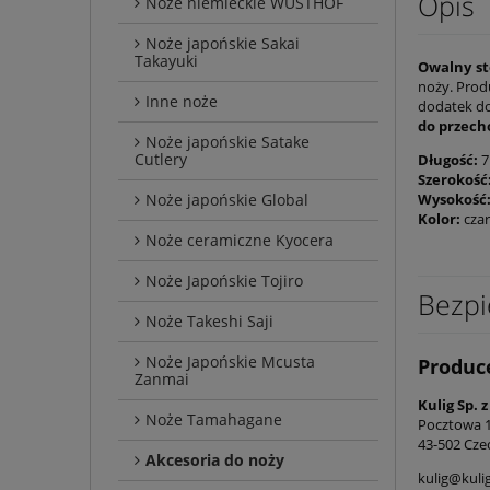
Opis
Noże niemieckie WÜSTHOF
Noże japońskie Sakai
Takayuki
Owalny st
noży. Prod
Inne noże
dodatek do
do przech
Noże japońskie Satake
Cutlery
Długość:
7
Szerokość
Noże japońskie Global
Wysokość
Kolor:
cza
Noże ceramiczne Kyocera
Noże Japońskie Tojiro
Bezpi
Noże Takeshi Saji
Noże Japońskie Mcusta
Produc
Zanmai
Kulig Sp. z
Noże Tamahagane
Pocztowa 
43-502 Cze
Akcesoria do noży
kulig@kuli