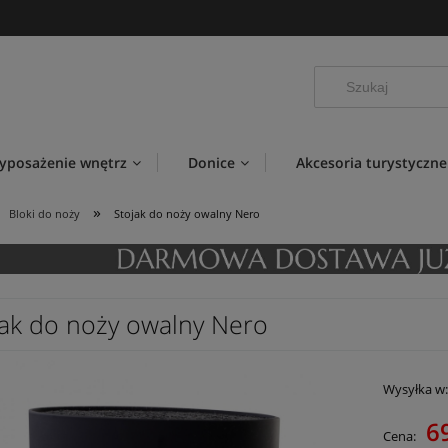
yposażenie wnętrz
Donice
Akcesoria turystyczne
»
Bloki do noży
Stojak do noży owalny Nero
jak do noży owalny Nero
Wysyłka w
69
Cena: