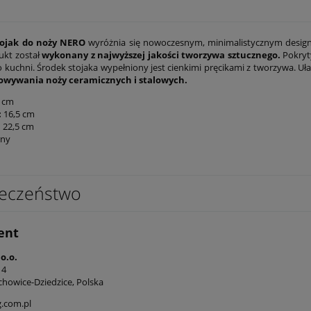
ojak do noży NERO
wyróżnia się nowoczesnym, minimalistycznym desig
ukt został
wykonany z najwyższej jakości tworzywa sztucznego.
Pokryt
 kuchni. Środek stojaka wypełniony jest cienkimi pręcikami z tworzywa. U
owywania noży ceramicznych i stalowych.
 cm
:
16,5 cm
:
22,5 cm
rny
eczeństwo
ent
 o.o.
14
chowice-Dziedzice, Polska
g.com.pl