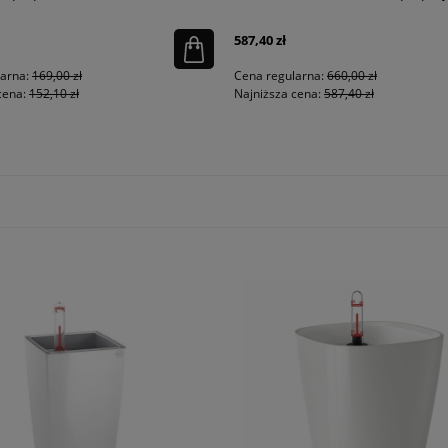
587,40 zł
larna:
169,00 zł
Cena regularna:
660,00 zł
cena:
152,10 zł
Najniższa cena:
587,40 zł