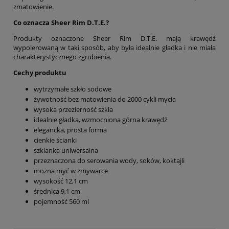
zmatowienie.
Co oznacza Sheer Rim D.T.E.?
Produkty oznaczone Sheer Rim D.T.E. mają krawędź
wypolerowaną w taki sposób, aby była idealnie gładka i nie miała
charakterystycznego zgrubienia.
Cechy produktu
wytrzymałe szkło sodowe
żywotność bez matowienia do 2000 cykli mycia
wysoka przezierność szkła
idealnie gładka, wzmocniona górna krawędź
elegancka, prosta forma
cienkie ścianki
szklanka uniwersalna
przeznaczona do serowania wody, soków, koktajli
można myć w zmywarce
wysokość 12,1 cm
średnica 9,1 cm
pojemność 560 ml