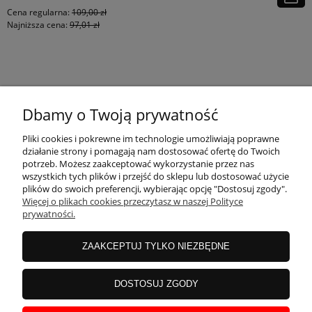
Cena regularna:
109,00 zł
Najniższa cena:
97,01 zł
KONTAKT
Dbamy o Twoją prywatność
MOJE KONTO
Pliki cookies i pokrewne im technologie umożliwiają poprawne
działanie strony i pomagają nam dostosować ofertę do Twoich
potrzeb. Możesz zaakceptować wykorzystanie przez nas
wszystkich tych plików i przejść do sklepu lub dostosować użycie
PŁATNOŚCI I DOSTAWA
plików do swoich preferencji, wybierając opcję "Dostosuj zgody".
Więcej o plikach cookies przeczytasz w naszej Polityce
prywatności.
INFORMACJE
ZAAKCEPTUJ TYLKO NIEZBĘDNE
INSTRUKCJE
DOSTOSUJ ZGODY