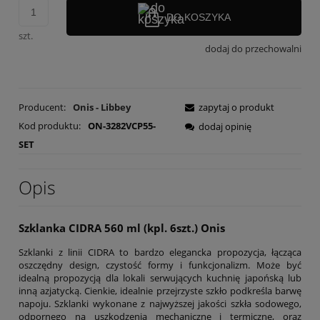
DO KOSZYKA
szt.
dodaj do przechowalni
Producent:
Onis - Libbey
zapytaj o produkt
Kod produktu:
ON-3282VCP55-
dodaj opinię
SET
Opis
Szklanka CIDRA 560 ml (kpl. 6szt.) Onis
Szklanki z linii CIDRA to bardzo elegancka propozycja, łącząca
oszczędny design, czystość formy i funkcjonalizm. Może być
idealną propozycją dla lokali serwujących kuchnię japońską lub
inną azjatycką. Cienkie, idealnie przejrzyste szkło podkreśla barwę
napoju. Szklanki wykonane z najwyższej jakości szkła sodowego,
odpornego na uszkodzenia mechaniczne i termiczne, oraz