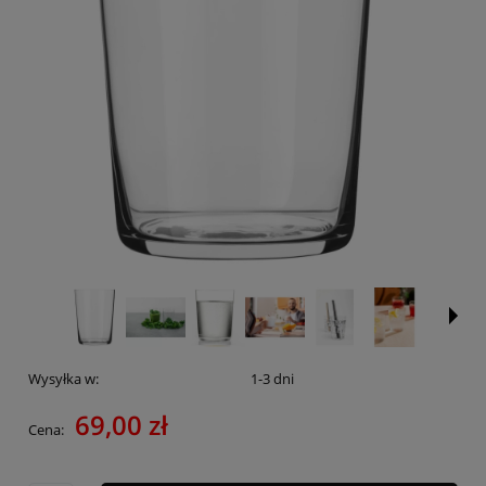
Wysyłka w:
1-3 dni
69,00 zł
Cena: