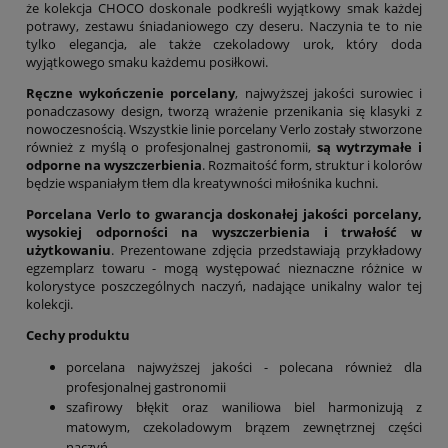
że kolekcja CHOCO doskonale podkreśli wyjątkowy smak każdej
potrawy, zestawu śniadaniowego czy deseru. Naczynia te to nie
tylko elegancja, ale także czekoladowy urok, który doda
wyjątkowego smaku każdemu posiłkowi.
Ręczne wykończenie porcelany
, najwyższej jakości surowiec i
ponadczasowy design, tworzą wrażenie przenikania się klasyki z
nowoczesnością. Wszystkie linie porcelany Verlo zostały stworzone
również z myślą o profesjonalnej gastronomii,
są wytrzymałe i
odporne na wyszczerbienia
. Rozmaitość form, struktur i kolorów
będzie wspaniałym tłem dla kreatywności miłośnika kuchni.
Porcelana Verlo to gwarancja doskonałej jakości porcelany,
wysokiej odporności na wyszczerbienia i trwałość w
użytkowaniu
. Prezentowane zdjęcia przedstawiają przykładowy
egzemplarz towaru - mogą występować nieznaczne różnice w
kolorystyce poszczególnych naczyń, nadające unikalny walor tej
kolekcji.
Cechy produktu
porcelana najwyższej jakości - polecana również dla
profesjonalnej gastronomii
szafirowy błękit oraz waniliowa biel harmonizują z
matowym, czekoladowym brązem zewnętrznej części
naczyń