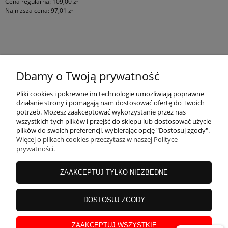
Cena regularna:
109,00 zł
Najniższa cena:
97,01 zł
KONTAKT
Dbamy o Twoją prywatność
MOJE KONTO
Pliki cookies i pokrewne im technologie umożliwiają poprawne
działanie strony i pomagają nam dostosować ofertę do Twoich
potrzeb. Możesz zaakceptować wykorzystanie przez nas
wszystkich tych plików i przejść do sklepu lub dostosować użycie
PŁATNOŚCI I DOSTAWA
plików do swoich preferencji, wybierając opcję "Dostosuj zgody".
Więcej o plikach cookies przeczytasz w naszej Polityce
prywatności.
INFORMACJE
ZAAKCEPTUJ TYLKO NIEZBĘDNE
INSTRUKCJE
DOSTOSUJ ZGODY
ZAAKCEPTUJ WSZYSTKIE