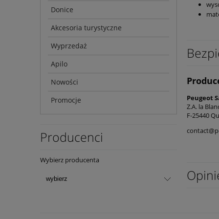
wys
Donice
mate
Akcesoria turystyczne
Wyprzedaż
Bezpi
Apilo
Produc
Nowości
Peugeot S
Promocje
Z.A. la Bla
F-25440 Qu
contact@p
Producenci
Wybierz producenta
Opini