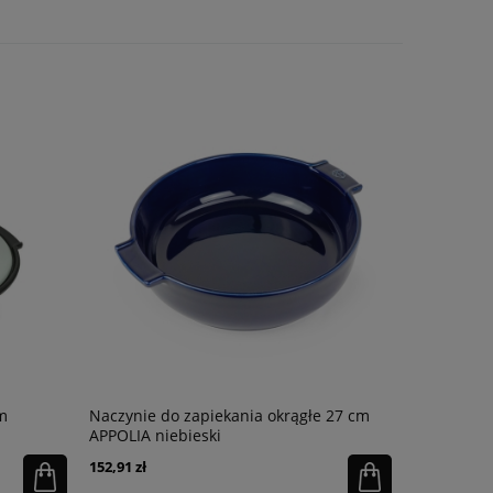
m
Naczynie do zapiekania okrągłe 27 cm
Doniczka 
APPOLIA niebieski
połysk
152,91 zł
84,55 zł