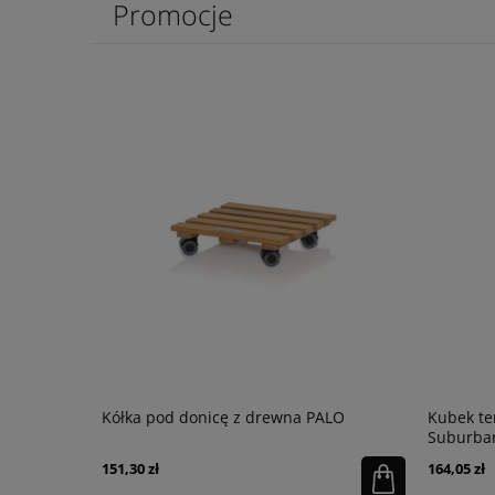
Promocje
owy BALTIC
Kółka pod donicę z drewna PALO
Kubek te
Suburban
151,30 zł
164,05 zł