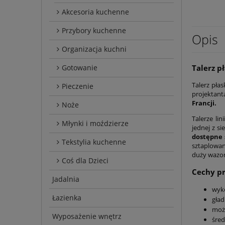
Akcesoria kuchenne
Przybory kuchenne
Opis
Organizacja kuchni
Talerz p
Gotowanie
Talerz pła
Pieczenie
projektant
Francji.
Noże
Talerze li
Młynki i moździerze
jednej z s
dostępne 
Tekstylia kuchenne
sztaplowan
duży wazon
Coś dla Dzieci
Cechy p
Jadalnia
wyk
Łazienka
gład
moż
Wyposażenie wnętrz
śred