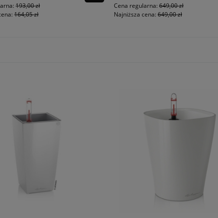
larna:
193,00 zł
Cena regularna:
649,00 zł
cena:
164,05 zł
Najniższa cena:
649,00 zł