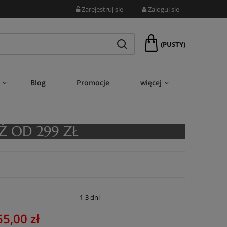
Zarejestruj się
Zaloguj się
(PUSTY)
Blog
Promocje
więcej
:
1-3 dni
55,00 zł