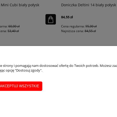
 Mini Cubi biały połysk
Doniczka Deltini 14 biały połysk
84,55 zł
larna:
60,00 zł
Cena regularna:
95,00 zł
cena:
53,40 zł
Najniższa cena:
84,55 zł
PŁATNOŚCI I DOSTAWA
INFORMACJE
IN
nie strony i pomagają nam dostosować ofertę do Twoich potrzeb. Możesz zaa
jąc opcję "Dostosuj zgody".
Dostępne formy płatości
Regulaminy
Ins
Formularz zwrotu
Polityka prywatności
Inst
Realizacja, wysyłka i zwroty
Wsk
AKCEPTUJ WSZYSTKIE
Ins
Sklep internetowy Shoper.pl