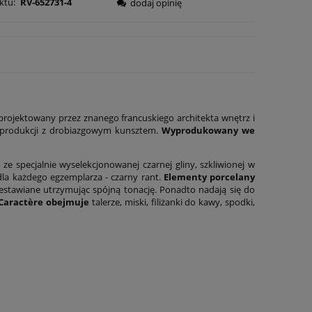
ktu:
RV-652731-4
dodaj opinię
Zaprojektowany przez znanego francuskiego architekta wnętrz i
produkcji z drobiazgowym kunsztem.
Wyprodukowany we
 ze specjalnie wyselekcjonowanej czarnej gliny, szkliwionej w
dla każdego egzemplarza - czarny rant.
Elementy porcelany
stawiane utrzymując spójną tonację. Ponadto nadają się do
 Caractère obejmuje
talerze, miski, filiżanki do kawy, spodki,