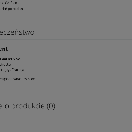
okość 2 cm
riał porcelan
eczeństwo
ent
aveurs Snc
nchotte
ingey, Francja
eugeot-saveurs.com
e o produkcie (0)