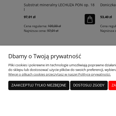
łysk
Substrat mineralny LECHUZA PON op. 18
Doniczka
l
97,01 zł
53,40 zł
Cena regularna:
109,00 zł
Cena regu
Najniższa cena:
97,01 zł
Najniższa 
KONTAKT
MOJE KONTO
Dbamy o Twoją prywatność
Pliki cookies i pokrewne im technologie umożliwiają poprawne działa
do sklepu lub dostosować użycie plików do swoich preferencji, wybiera
sklep@qdecor.pl
Twoje zamówienia
Więcej o plikach cookies przeczytasz w naszej Polityce prywatności.
tel. 530 797 777
Ustawienia konta
Czynne pn. - pt. 10:00-15:00
Przechowalnia
ZAAKCEPTUJ TYLKO NIEZBĘDNE
DOSTOSUJ ZGODY
ZA
Formularz kontaktowy
ul. Rejtana 49/5, 35-328
Rzeszów