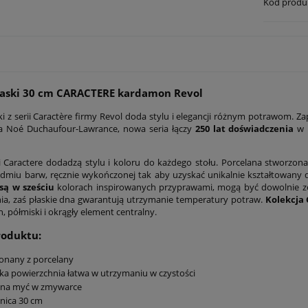
Kod produ
łaski 30 cm CARACTERE kardamon Revol
ski z serii Caractère firmy Revol doda stylu i elegancji różnym potrawom. 
a Noé Duchaufour-Lawrance, nowa seria łączy
250 lat doświadczenia
w 
nii Caractere dodadzą stylu i koloru do każdego stołu. Porcelana stworzona
iedmiu barw, ręcznie wykończonej tak aby uzyskać unikalnie kształtowany 
są w sześciu
kolorach inspirowanych przyprawami, mogą być dowolnie ze
ia, zaś płaskie dna gwarantują utrzymanie temperatury potraw.
Kolekcja
, półmiski i okrągły element centralny.
roduktu:
onany z porcelany
ka powierzchnia łatwa w utrzymaniu w czystości
na myć w zmywarce
nica 30 cm