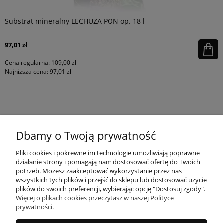
Substrat mineralny LECHUZA PON op. 18 l
97,01 zł
Cena regularna:
109,00 zł
Najniższa cena:
97,01 zł
KONTAKT
Dbamy o Twoją prywatność
MOJE KONTO
Pliki cookies i pokrewne im technologie umożliwiają poprawne
działanie strony i pomagają nam dostosować ofertę do Twoich
potrzeb. Możesz zaakceptować wykorzystanie przez nas
wszystkich tych plików i przejść do sklepu lub dostosować użycie
PŁATNOŚCI I DOSTAWA
plików do swoich preferencji, wybierając opcję "Dostosuj zgody".
Więcej o plikach cookies przeczytasz w naszej Polityce
prywatności.
INFORMACJE