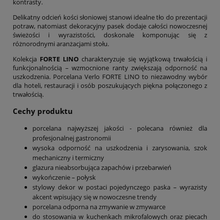
kontrasty.
Delikatny odcień kości słoniowej stanowi idealne tło do prezentacji
potraw, natomiast dekoracyjny pasek dodaje całości nowoczesnej
świeżości i wyrazistości, doskonale komponując się z
różnorodnymi aranżacjami stołu.
Kolekcja
FORTE LINO
charakteryzuje się wyjątkową trwałością i
funkcjonalnością – wzmocnione ranty zwiększają odporność na
uszkodzenia. Porcelana Verlo FORTE LINO to niezawodny wybór
dla hoteli, restauracji i osób poszukujących piękna połączonego z
trwałością.
Cechy produktu
porcelana najwyższej jakości - polecana również dla
profesjonalnej gastronomii
wysoka odporność na uszkodzenia i zarysowania, szok
mechaniczny i termiczny
glazura nieabsorbująca zapachów i przebarwień
wykończenie – połysk
stylowy dekor w postaci pojedynczego paska – wyrazisty
akcent wpisujący się w nowoczesne trendy
porcelana odporna na zmywanie w zmywarce
do stosowania w kuchenkach mikrofalowych oraz piecach