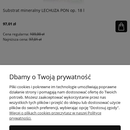
Substrat mineralny LECHUZA PON op. 18 l
97,01 zł
Cena regularna:
109,00 zł
Najniższa cena:
97,01 zł
KONTAKT
Dbamy o Twoją prywatność
MOJE KONTO
Pliki cookies i pokrewne im technologie umożliwiają poprawne
działanie strony i pomagają nam dostosować ofertę do Twoich
potrzeb. Możesz zaakceptować wykorzystanie przez nas
wszystkich tych plików i przejść do sklepu lub dostosować użycie
PŁATNOŚCI I DOSTAWA
plików do swoich preferencji, wybierając opcję "Dostosuj zgody".
Więcej o plikach cookies przeczytasz w naszej Polityce
prywatności.
INFORMACJE