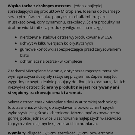
Wąska tarka z drobnym ostrzem
- jeden z najlepiej
sprzedających się produktów Microplane. Idealna do twardego
sera, cytrusów, czosnku, papryczek, cebuli, imbiru, gałki
muszkatołowej, kory cynamonu, czekolady. Ściera produkty na
drobne wiórki i nitki, a produkty wilgotne - na miazgę.
nierdzewne, stalowe ostrze wyprodukowane w USA
uchwyt w kilku wersjach kolorystycznych
gumowe końcówki zabezpieczające przed zarysowaniem
blatu
ochraniacz na ostrze - w komplecie
Z tarkami Microplane ścieranie, dotychczas męczące, teraz nie
wymaga użycia dużej siły i staje się przyjemne. Zapewniają to:
wygodny uchwyt, idealnie pasujący do dłoni, lekkość narzędzi i ich
niezwykła ostrość.
Ścierany produkt nie jest rozrywany ani
strzępiony, zachowuje smak i aromat.
Sekret ostrości tarek Microplane tkwi w autorskiej technologii
fototrawienia, w której do uzyskiwania powierzchni tnących
wykorzystuje się środki chemiczne. Można myć w zmywarce na
górnej półce, jednak w celu zachowania najlepszych właściwości
tnących zaleca się mycie ręczne tarki i ochraniacza.
Wymiary:
długość 32,5 cm, szerokość 3,5 cm, powierzchnia