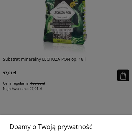
Substrat mineralny LECHUZA PON op. 18 l
97,01 zł
Cena regularna:
109,00 zł
Najniższa cena:
97,01 zł
KONTAKT
Dbamy o Twoją prywatność