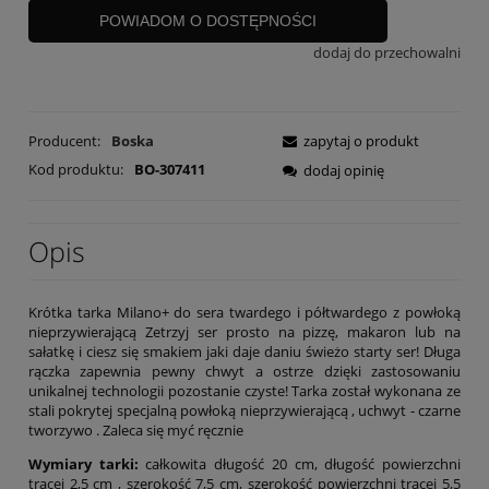
POWIADOM O DOSTĘPNOŚCI
dodaj do przechowalni
Producent:
Boska
zapytaj o produkt
Kod produktu:
BO-307411
dodaj opinię
Opis
Krótka tarka Milano+ do sera twardego i półtwardego z powłoką
nieprzywierającą Zetrzyj ser prosto na pizzę, makaron lub na
sałatkę i ciesz się smakiem jaki daje daniu świeżo starty ser! Długa
rączka zapewnia pewny chwyt a ostrze dzięki zastosowaniu
unikalnej technologii pozostanie czyste! Tarka został wykonana ze
stali pokrytej specjalną powłoką nieprzywierającą , uchwyt - czarne
tworzywo . Zaleca się myć ręcznie
Wymiary tarki:
całkowita długość 20 cm, długość powierzchni
trącej 2,5 cm , szerokość 7,5 cm, szerokość powierzchni trącej 5,5