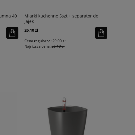
lumna 40
Miarki kuchenne 5szt + separator do
Młynek Par
jajek
pieprz Tan
26,10 zł
224,10 zł
Cena regularna:
29,00 zł
Cena regula
Najniższa cena:
26,10 zł
Najniższa ce