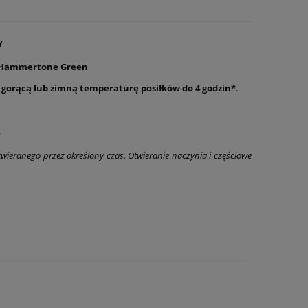
y
ze Hammertone Green
gorącą lub zimną temperaturę posiłków do 4 godzin*
.
.
.
ieranego przez określony czas. Otwieranie naczynia i częściowe