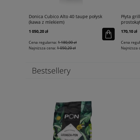
ssic Camp
Donica Cubico Alto 40 taupe połysk
Płyta gr
(kawa z mlekiem)
prostoką
1 050,20 zł
170,10 zł
powiadom o
dostępności
Cena regularna:
1 180,00 zł
Cena regu
Najniższa cena:
1 050,20 zł
Najniższa 
Bestsellery