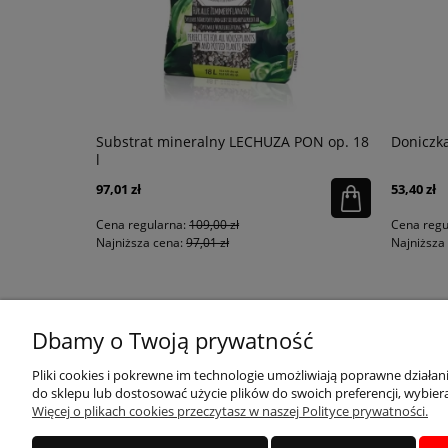
łysk
Substrat mineralny LECHUZA PON op. 18
Doniczka
l
97,01 zł
53,40 zł
Cena regularna:
109,00 zł
Cena regu
Najniższa cena:
97,01 zł
Najniższa 
KONTAKT
MOJE KONTO
Dbamy o Twoją prywatność
Pliki cookies i pokrewne im technologie umożliwiają poprawne działa
do sklepu lub dostosować użycie plików do swoich preferencji, wybiera
sklep@qdecor.pl
Twoje zamówienia
Więcej o plikach cookies przeczytasz w naszej Polityce prywatności.
tel. 530 797 777
Ustawienia konta