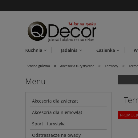
Kuchnia
Jadalnia
Łazienka
W
»
»
»
Strona główna
Akcesoria turystyczne
Termosy
Term
Menu
Ter
Akcesoria dla zwierzat
Akcesoria dla niemowląt
PROMOCJ
Sport i turystyka
Odstraszacze na owady