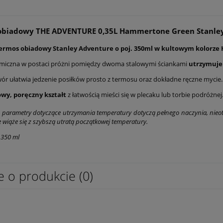
obiadowy THE ADVENTURE 0,35L Hammertone Green Stanle
termos obiadowy Stanley Adventure o poj. 350ml w kultowym kolor
ermiczna w postaci próżni pomiędzy dwoma stalowymi ściankami
utrzymuje 
wór ułatwia jedzenie posiłków prosto z termosu oraz dokładne ręczne mycie
y, poręczny kształt
z łatwością mieści się w plecaku lub torbie podróżnej
arametry dotyczące utrzymania temperatury dotyczą pełnego naczynia, nieotw
 wiąże się z szybszą utratą początkowej temperatury.
 350 ml
e o produkcie (0)