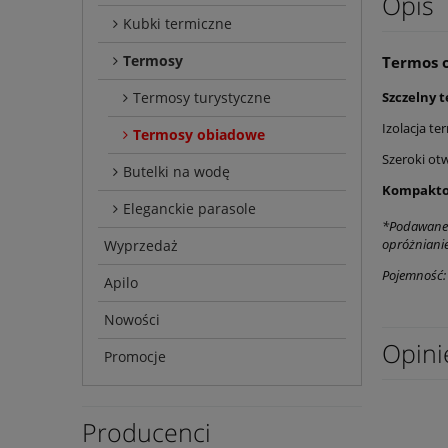
Opis
Kubki termiczne
Termosy
Termos 
Szczelny 
Termosy turystyczne
Izolacja t
Termosy obiadowe
Szeroki ot
Butelki na wodę
Kompaktow
Eleganckie parasole
*Podawane p
opróżnianie
Wyprzedaż
Pojemność:
Apilo
Nowości
Opini
Promocje
Producenci