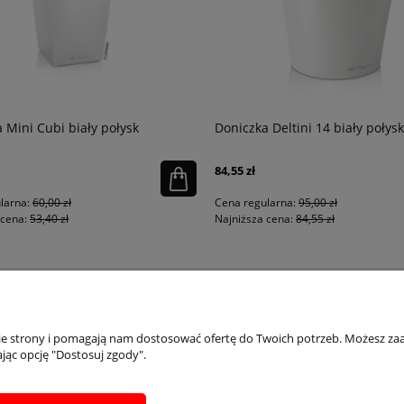
 Mini Cubi biały połysk
Doniczka Deltini 14 biały połysk
84,55 zł
larna:
60,00 zł
Cena regularna:
95,00 zł
cena:
53,40 zł
Najniższa cena:
84,55 zł
PŁATNOŚCI I DOSTAWA
INFORMACJE
IN
nie strony i pomagają nam dostosować ofertę do Twoich potrzeb. Możesz zaa
jąc opcję "Dostosuj zgody".
Dostępne formy płatości
Regulaminy
Ins
Formularz zwrotu
Polityka prywatności
Inst