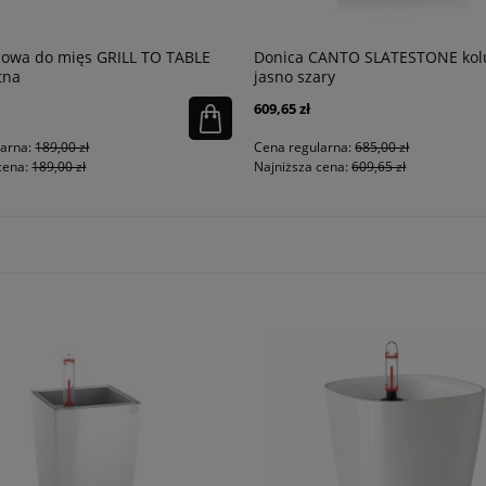
illowa do mięs GRILL TO TABLE
Donica CANTO SLATESTONE ko
tna
jasno szary
609,65 zł
larna:
189,00 zł
Cena regularna:
685,00 zł
cena:
189,00 zł
Najniższa cena:
609,65 zł