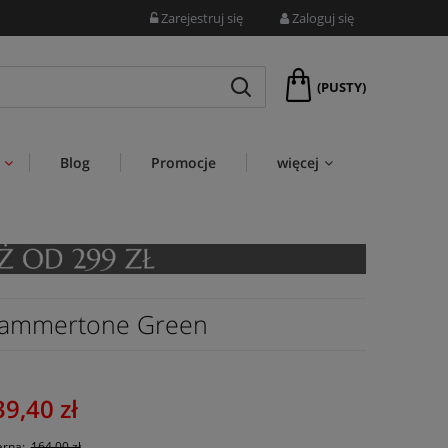
Zarejestruj się
Zaloguj się
(PUSTY)
Blog
Promocje
więcej
Hammertone Green
39,40 zł
arna:
164,00 zł