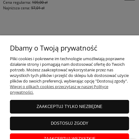
Cena regularna:
109,00 zł
Najniższa cena:
97,01 zł
KONTAKT
Dbamy o Twoją prywatność
MOJE KONTO
Pliki cookies i pokrewne im technologie umożliwiają poprawne
działanie strony i pomagają nam dostosować ofertę do Twoich
potrzeb. Możesz zaakceptować wykorzystanie przez nas
wszystkich tych plików i przejść do sklepu lub dostosować użycie
PŁATNOŚCI I DOSTAWA
plików do swoich preferencji, wybierając opcję "Dostosuj zgody".
Więcej o plikach cookies przeczytasz w naszej Polityce
prywatności.
INFORMACJE
ZAAKCEPTUJ TYLKO NIEZBĘDNE
INSTRUKCJE
DOSTOSUJ ZGODY
ZAAKCEPTUJ WSZYSTKIE