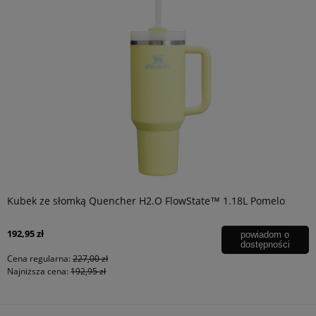
Kubek ze słomką Quencher H2.O FlowState™ 1.18L Pomelo
192,95 zł
powiadom o
dostępności
Cena regularna:
227,00 zł
Najniższa cena:
192,95 zł