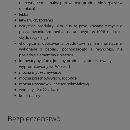
na zewnątrz minimalna porowatość (produkt nie ślizga się w
dłoniach)
lekka
łatwa w czyszczeniu
wszystkie produkty Blim Plus są produkowane z myślą o
poszanowaniu środowiska naturalnego - w 100% nadające
się do recyklingu
ekologiczne opakowania produktów są minimalistyczne,
wykonane z papieru pochodzącego z recyklingu, nie
posiadają elementów z plastiku
innowacyjny i funkcjonalny produkt - zaprojektowany i
wyprodukowany we Włoszech
można myć w zmywarce
można przechowywać w lodówce
można używać w kuchence mikrofalowej
wymiary 12 x 22 x 14 cm
kolor czarny
Bezpieczeństwo