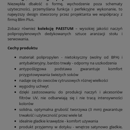
Niezwykła dbałość o formę, wychodzenie poza schematy
użyteczności, przemyślana funkcja i perfekcyjne wykonanie, to
najwyższy design stworzony przez projektanta we współpracy z
firmą Blim Plus.
Zobacz również
kolekcję PAESTUM
– wysokiej jakości naczyń
polipropylenowych dedykowanych sztuce aranżacji stołu i
serwowania.
Cechy produktu
materiał: polipropylen - nietoksyczny (wolny od BPA) i
antybakteryjny, bardzo trwały - odporny na uszkodzenia
antypoślizgowa podstawa gwarantuje komfort
przygotowywania świeżych soków
nadaje się do owoców cytrusowych różnej wielkości
wygodny uchwyt
dzięki zastosowaniu do produkcji naczyń i akcesoriów
filtrów UV, nie odbarwiają się i nie tracą intensywności
kolorów
solidna, optymalna grubość tworzywa (3 mm) gwarantuje
trwałość i użyteczność przez wiele lat
idealnie gładkie krawędzie - komfort używania
produkt przyjemny w dotyku - wnętrze satynowo gładkie,