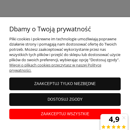
KONTAKT
Dbamy o Twoją prywatność
MOJE KONTO
Pliki cookies i pokrewne im technologie umożliwiają poprawne
działanie strony i pomagają nam dostosować ofertę do Twoich
potrzeb. Możesz zaakceptować wykorzystanie przez nas
wszystkich tych plików i przejść do sklepu lub dostosować użycie
PŁATNOŚCI I DOSTAWA
plików do swoich preferencji, wybierając opcję "Dostosuj zgody".
Więcej o plikach cookies przeczytasz w naszej Polityce
prywatności.
INFORMACJE
ZAAKCEPTUJ TYLKO NIEZBĘDNE
INSTRUKCJE
DOSTOSUJ ZGODY
ZAAKCEPTUJ WSZYSTKIE
O NAS