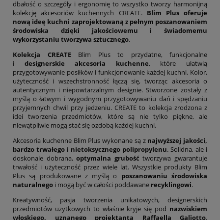
dbałość o szczegóły i ergonomię to wszystko tworzy harmonijną
kolekcję akcesoriów kuchennych CREATE.
Blim Plus oferuje
nową ideę kuchni zaprojektowaną z pełnym poszanowaniem
środowiska dzięki jakościowemu i świadomemu
wykorzystaniu tworzywa sztucznego
.
Kolekcja CREATE
Blim Plus to przydatne, funkcjonalne
i
designerskie akcesoria kuchenne
, które ułatwią
przygotowywanie posiłków i funkcjonowanie każdej kuchni. Kolor,
użyteczność i wszechstronność łączą się, tworząc akcesoria o
autentycznym i niepowtarzalnym designie. Stworzone zostały z
myślą o łatwym i wygodnym przygotowywaniu dań i spędzaniu
przyjemnych chwil przy jedzeniu. CREATE to kolekcja zrodzona z
idei tworzenia przedmiotów, które są nie tylko piękne, ale
niewątpliwie mogą stać się ozdobą każdej kuchni.
Akcesoria kuchenne Blim Plus wykonane są z
najwyższej jakości,
bardzo trwałego i nietoksycznego polipropylenu
. Solidna, ale i
doskonale dobrana,
optymalna grubość
tworzywa gwarantuje
trwałość i użyteczność przez wiele lat. Wszystkie produkty Blim
Plus są produkowane z myślą o
poszanowaniu środowiska
naturalnego
i mogą być w całości poddawane
recyklingowi
.
Kreatywność, pasja tworzenia unikatowych, designerskich
przedmiotów użytkowych to właśnie kryje się pod
nazwiskiem
włoskiego, uznanego projektanta Raffaella Galiotto
.