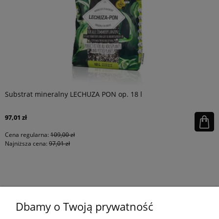
Substrat mineralny LECHUZA PON op. 18 l
97,01 zł
Cena regularna:
109,00 zł
Najniższa cena:
97,01 zł
KONTAKT
Dbamy o Twoją prywatność