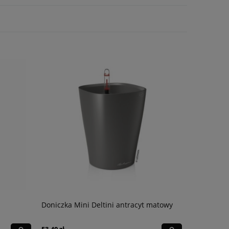
Doniczka Mini Deltini antracyt matowy
Substrat m
53,40 zł
48,95 zł