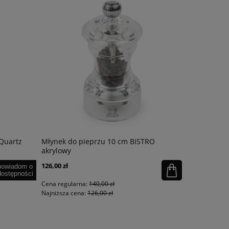
 Quartz
Młynek do pieprzu 10 cm BISTRO
Korkociąg
akrylowy
126,00 zł
98,10 zł
powiadom o
dostępności
Cena regularna:
140,00 zł
Cena regula
Najniższa cena:
126,00 zł
Najniższa ce