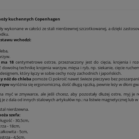
 noży kuchennych Copenhagen
y wykonane w całości ze stali nierdzewnej szczotkowanej, a dzięki zastosow
odku.
estawu wchodzi:
leba,
arzyw.
 ma 18
centymetrowe ostrze, przeznaczony jest do cięcia, krojenia i r
 dowolną technikę krojenia warzyw, mięsa i ryb, np. siekanie, cięcie ruc
designem, który łączy w sobie cechy noży zachodnich i japońskich.
 nóż do chleba
pomoże Ci pokroić nawet świeże pieczywo bez poszarpania
arzyw
wyróżnia się ergonomiczną, dość długą rączką, pewnie leży w dłoni gw
 myć w zmywarce, ale jeśli chcesz, aby pozostały dłużej ostre, myj je 
 je z dala od innych stalowych artykułów np.: na listwie magnetycznej lub w
stal nierdzewna.
oża szefa:
ługość - 30,5cm,
rza - 18cm,
ałkowita - 5cm,
strza - 4,5cm.