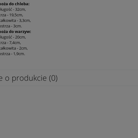
oża do chleba:
ługość - 32cm,
rza - 19,5cm,
ałkowita - 3,3cm,
strza - 3cm.
oża do warzyw:
ługość - 20cm,
rza - 7,4cm,
ałkowita - 2cm,
strza - 1,9cm.
e o produkcie (0)