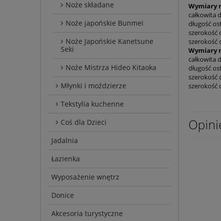
Noże składane
Wymiary n
całkowita d
Noże japońskie Bunmei
długość ost
szerokość c
Noże Japońskie Kanetsune
szerokość o
Seki
Wymiary n
całkowita d
Noże Mistrza Hideo Kitaoka
długość ost
szerokość c
Młynki i moździerze
szerokość o
Tekstylia kuchenne
Opini
Coś dla Dzieci
Jadalnia
Łazienka
Wyposażenie wnętrz
Donice
Akcesoria turystyczne