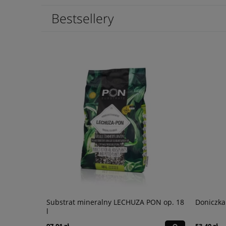
Bestsellery
łysk
Substrat mineralny LECHUZA PON op. 18
Doniczka
l
97,01 zł
53,40 zł