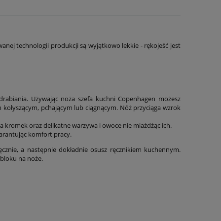
anej technologii produkcji są wyjątkowo lekkie - rękojeść jest
ozdrabiania. Używając noża szefa kuchni Copenhagen możesz
hem kołyszącym, pchającym lub ciągnącym. Nóż przyciąga wzrok
 kromek oraz delikatne warzywa i owoce nie miażdżąc ich.
arantując komfort pracy.
ręcznie, a następnie dokładnie osusz ręcznikiem kuchennym.
 bloku na noże.