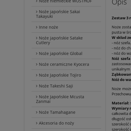
Opis
Noże niemieckie WÜSTHOF
Noże japońskie Sakai
Takayuki
Zestaw 3
Inne noże
Noże został
pusta w śr
W skład z
Noże japońskie Satake
Cutlery
- nóż szefa,
- nóż do ch
Noże japońskie Global
- nóż do w
Nóż szefa
zastosować
Noże ceramiczne Kyocera
unikalnym 
Ząbkowany
Noże Japońskie Tojiro
Nóż do w
Noże Takeshi Saji
Noże można
Przechowuj
Noże Japońskie Mcusta
Zanmai
Materiał:
Wymiary n
Noże Tamahagane
całkowita d
długość ost
Akcesoria do noży
szerokość c
szerokość o