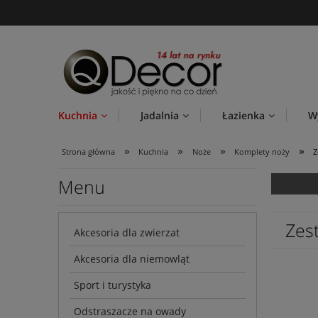
Kuchnia
Jadalnia
Łazienka
W
»
»
»
»
Strona główna
Kuchnia
Noże
Komplety noży
Z
Menu
Zes
Akcesoria dla zwierzat
Akcesoria dla niemowląt
Sport i turystyka
Odstraszacze na owady