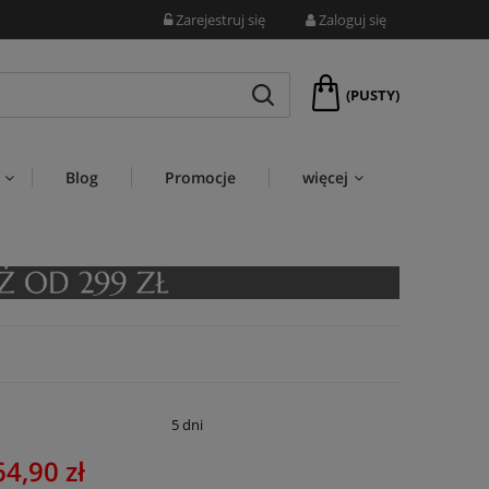
Zarejestruj się
Zaloguj się
(PUSTY)
Blog
Promocje
więcej
:
5 dni
64,90 zł