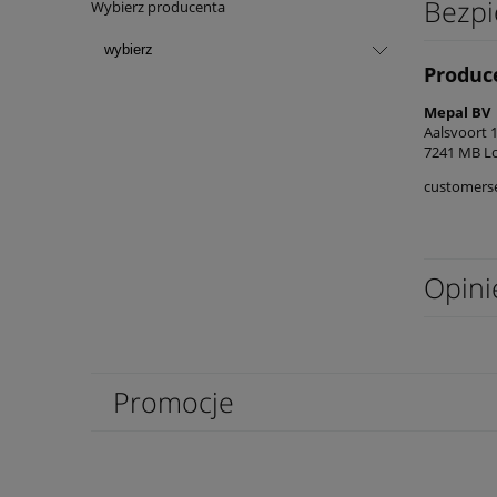
Bezpi
Wybierz producenta
Produc
Mepal BV
Aalsvoort 
7241 MB L
customers
Opini
Promocje