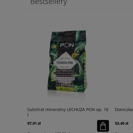
Bestsellery
łysk
Substrat mineralny LECHUZA PON op. 18
Doniczka
l
97,01 zł
53,40 zł