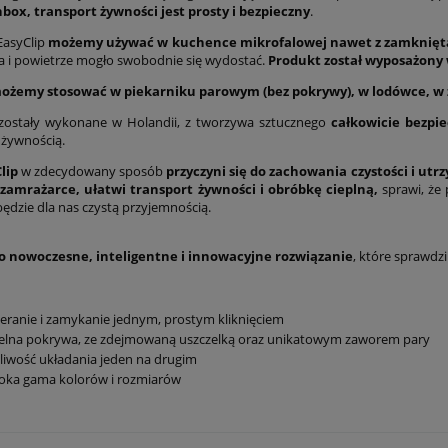
box, transport żywności jest prosty i bezpieczny
.
EasyClip
możemy używać w kuchence mikrofalowej nawet z zamknięt
 i powietrze mogło swobodnie się wydostać.
Produkt został wyposażony 
możemy stosować w piekarniku parowym (bez pokrywy), w lodówce, w
 zostały wykonane w Holandii, z tworzywa sztucznego
całkowicie bezpi
 żywnością.
lip
w zdecydowany sposób
przyczyni się do zachowania czystości i ut
 zamrażarce, ułatwi transport żywności i obróbkę cieplną,
sprawi, że
będzie dla nas czystą przyjemnością.
 to nowoczesne, inteligentne i innowacyjne rozwiązanie
, które sprawdzi
eranie i zamykanie jednym, prostym kliknięciem
zelna pokrywa, ze zdejmowaną uszczelką oraz unikatowym zaworem pary
iwość układania jeden na drugim
oka gama kolorów i rozmiarów