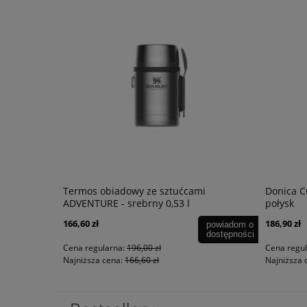
DRAS
Termos obiadowy ze sztućcami
Donica C
ADVENTURE - srebrny 0,53 l
połysk
166,60 zł
186,90 zł
powiadom o
dostępności
Cena regularna:
196,00 zł
Cena regu
Najniższa cena:
166,60 zł
Najniższa 