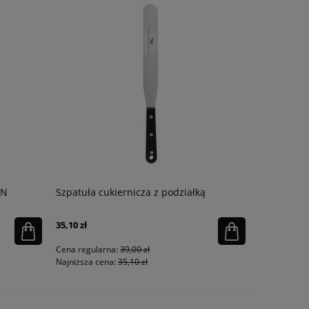
AN
Szpatuła cukiernicza z podziałką
Młynek do 
IRON
35,10 zł
292,41 zł
Cena regularna:
39,00 zł
Cena regula
Najniższa cena:
35,10 zł
Najniższa ce