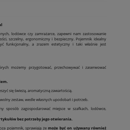
al
ennych, lodówce czy zamrażarce, zapewni nam zastosowanie
ci, szczelny, ergonomiczny i bezpieczny. Pojemnik idealny
 funkcjonalny, a zrazem estetyczny i taki właśnie jest
órych możemy przygotować, przechowywać i zaserwować
iem.
ieszyć się świeżą, aromatyczną zawartością.
olny zestaw, wedle własnych upodobań i potrzeb.
any sposób zagospodarować miejsce w szafkach, lodówce,
tykułów bez potrzeby jego otwierania.
poza pojemnik, sprawiają że
może być on używany również