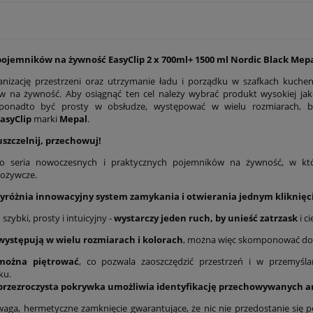
pojemników na żywność EasyClip 2 x 700ml+ 1500 ml Nordic Black Mep
anizację przestrzeni oraz utrzymanie ładu i porządku w szafkach kuch
 na żywność. Aby osiągnąć ten cel należy wybrać produkt wysokiej jakoś
ponadto być prosty w obsłudze, występować w wielu rozmiarach, być
asyClip
marki
Mepal
.
szczelnij, przechowuj!
o seria nowoczesnych i praktycznych pojemników na żywność, w kt
pożywcze.
wyróżnia innowacyjny system zamykania i otwierania jednym kliknięc
zybki, prosty i intuicyjny -
wystarczy jeden ruch, by unieść zatrzask
i c
występują w wielu rozmiarach i kolorach
, można więc skomponować dow
można piętrować
, co pozwala zaoszczędzić przestrzeń i w przemyśl
ku.
przezroczysta pokrywka umożliwia identyfikację przechowywanych ar
waga, hermetyczne zamknięcie gwarantujące, że nic nie przedostanie się 