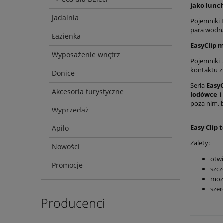
jako lunch
Jadalnia
Pojemniki 
para wodna
Łazienka
EasyClip 
Wyposażenie wnętrz
Pojemniki
kontaktu z
Donice
Seria
EasyC
Akcesoria turystyczne
lodówce i
poza nim, 
Wyprzedaż
Easy Clip
Apilo
Zalety:
Nowości
otwi
Promocje
szc
możl
szer
Producenci