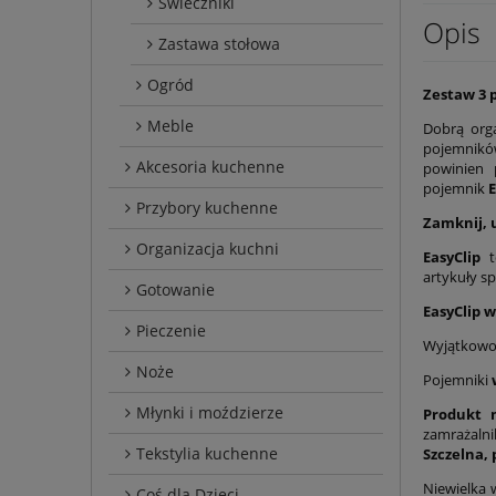
Świeczniki
Opis
Zastawa stołowa
Ogród
Zestaw 3 
Meble
Dobrą org
pojemników
Akcesoria kuchenne
powinien 
pojemnik
E
Przybory kuchenne
Zamknij, u
Organizacja kuchni
EasyClip
t
artykuły s
Gotowanie
EasyClip 
Pieczenie
Wyjątkowo s
Noże
Pojemniki
Młynki i moździerze
Produkt 
zamrażalni
Tekstylia kuchenne
Szczelna,
Niewielka 
Coś dla Dzieci