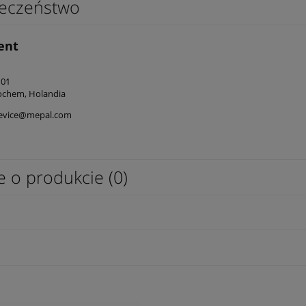
eczeństwo
ent
101
ochem, Holandia
evice@mepal.com
e o produkcie (0)