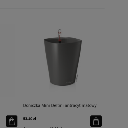
Doniczka Mini Deltini antracyt matowy
Substrat m
53,40 zł
48,95 zł