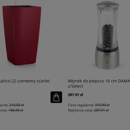
ubico 22 czerwony scarlet
Młynek do pieprzu 16 cm DAM
u'Select
287,91 zł
larna:
210,00 zł
Cena regularna:
319,90 zł
cena:
186,90 zł
Najniższa cena:
287,91 zł