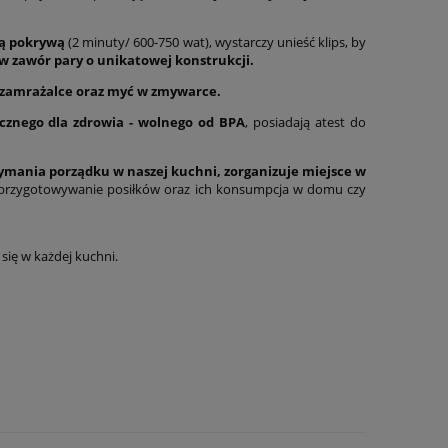
ą pokrywą
(2 minuty/ 600-750 wat), wystarczy unieść klips, by
w zawór pary o unikatowej konstrukcji.
 zamrażalce oraz myć w zmywarce.
ecznego dla zdrowia - wolnego od BPA
, posiadają atest do
rzymania porządku w naszej kuchni, zorganizuje miejsce w
 przygotowywanie posiłków oraz ich konsumpcja w domu czy
 się w każdej kuchni.