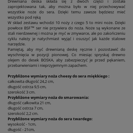
Drewniana deska składa się z dwóch części i została
zaprojektowana tak, aby można było w niej przechowywać
wszystkie noże do sera. Dzięki temu zawsze będziesz mieć
wszystko pod ręką
W skład zestawu wchodzi 10 noży z czego 5 to mini noże. Dzięki
powłoce BSF™ ser nie przywiera do noża. Noże są wykonane ze
stali nierdzewnej i można je myć w zmywarce, ale po zakończeniu
cyklu należy je natychmiast wyjąć i osuszyć jak każde stalowe
narzędzie.
Pamiętaj, aby myć drewnianą deskę ręcznie i pozostawić do
wyschnięcia w pozycji pionowej. Co miesiąc spryskaj drewno
olejem do desek BOSKA, aby zabezpieczyć je przed pękaniem,
przebarwieniami i nieprzyjemnym zapachem.
Przybliżone wymiary noża cheesy do sera miękkiego :
całkowita długość 24,2 cm,
długość ostrza 9,5 cm,
szerokość 3 cm.
Przybliżone wymiary noża do smarowania:
długość całkowita 21 cm,
długość ostrza 7 cm,
szerokość 2,2 cm.
Przybliżone wymiary noża do sera twardego:
wysokość - 1cm,
długość - 21cm,