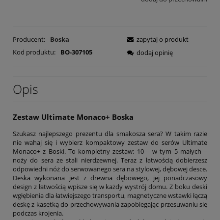
Producent:
Boska
zapytaj o produkt
Kod produktu:
BO-307105
dodaj opinię
Opis
Zestaw Ultimate Monaco+ Boska
Szukasz najlepszego prezentu dla smakosza sera? W takim razie
nie wahaj się i wybierz kompaktowy zestaw do serów Ultimate
Monaco+ z Boski. To kompletny zestaw: 10 – w tym 5 małych –
noży do sera ze stali nierdzewnej. Teraz z łatwością dobierzesz
odpowiedni nóż do serwowanego sera na stylowej, dębowej desce.
Deska wykonana jest z drewna dębowego, jej ponadczasowy
design z łatwością wpisze się w każdy wystrój domu. Z boku deski
wgłębienia dla łatwiejszego transportu, magnetyczne wstawki łączą
deskę z kasetką do przechowywania zapobiegając przesuwaniu się
podczas krojenia.