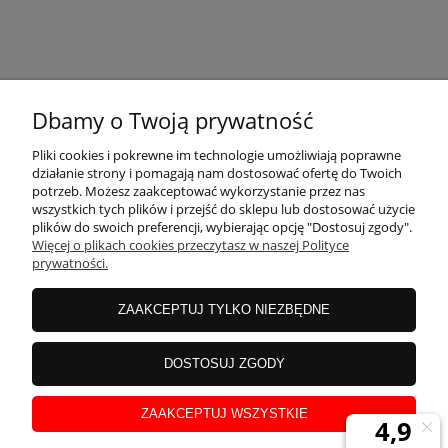
KONTAKT
Dbamy o Twoją prywatność
MOJE KONTO
Pliki cookies i pokrewne im technologie umożliwiają poprawne
działanie strony i pomagają nam dostosować ofertę do Twoich
potrzeb. Możesz zaakceptować wykorzystanie przez nas
wszystkich tych plików i przejść do sklepu lub dostosować użycie
PŁATNOŚCI I DOSTAWA
plików do swoich preferencji, wybierając opcję "Dostosuj zgody".
Więcej o plikach cookies przeczytasz w naszej Polityce
prywatności.
INFORMACJE
ZAAKCEPTUJ TYLKO NIEZBĘDNE
INSTRUKCJE
DOSTOSUJ ZGODY
ZAAKCEPTUJ WSZYSTKIE
O NAS