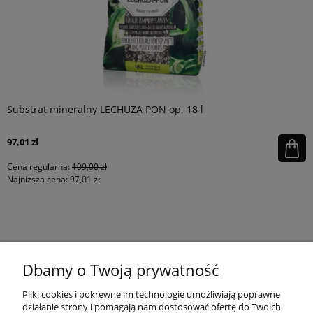
Substrat mineralny LECHUZA PON op. 18 l
97,01 zł
Cena regularna:
109,00 zł
Najniższa cena:
97,01 zł
KONTAKT
Dbamy o Twoją prywatność
MOJE KONTO
Pliki cookies i pokrewne im technologie umożliwiają poprawne
działanie strony i pomagają nam dostosować ofertę do Twoich