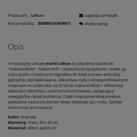
Producent:
Lekue
zapytaj o produkt
Kod produktu:
3000001SURM017
dodaj opinię
Opis
Innowacyjny zestaw
marki Lekue
do pieczenia ciasteczek
"makaroników". Makaroniki - ciasteczka przyrządzane z białek jaj,
cukru pudru i mielonych migdałów. W skład zestawu wchodzą:
specjalnie zaprojektowana, silikonowa mata z 48 wyprofilowanymi
miejscami na ciasteczka, na 24 sztuki makaroników + silikonowy
dekorator DecoMax z sześcioma końcówkami, zastępujący
niewygodny rękaw kuchenny. Dzięki nieprzywieralnej powłoce
upieczone ciasteczka bardzo łatwo zdejmuje się z maty. Zestaw
można myć w zmywarce.
Kolor:
brązowy
Wymiary:
mata: 30 x 40 cm
Materiał:
silikon platinum