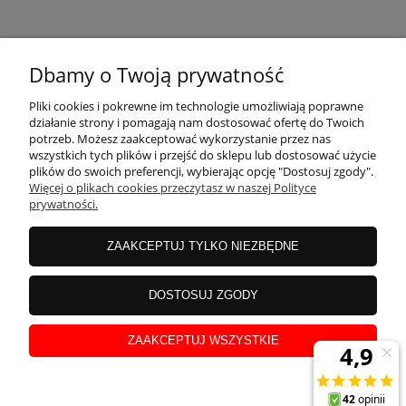
KONTAKT
Dbamy o Twoją prywatność
MOJE KONTO
Pliki cookies i pokrewne im technologie umożliwiają poprawne
działanie strony i pomagają nam dostosować ofertę do Twoich
potrzeb. Możesz zaakceptować wykorzystanie przez nas
wszystkich tych plików i przejść do sklepu lub dostosować użycie
PŁATNOŚCI I DOSTAWA
plików do swoich preferencji, wybierając opcję "Dostosuj zgody".
Więcej o plikach cookies przeczytasz w naszej Polityce
prywatności.
INFORMACJE
ZAAKCEPTUJ TYLKO NIEZBĘDNE
INSTRUKCJE
DOSTOSUJ ZGODY
ZAAKCEPTUJ WSZYSTKIE
O NAS
pokaż pełną wersję strony