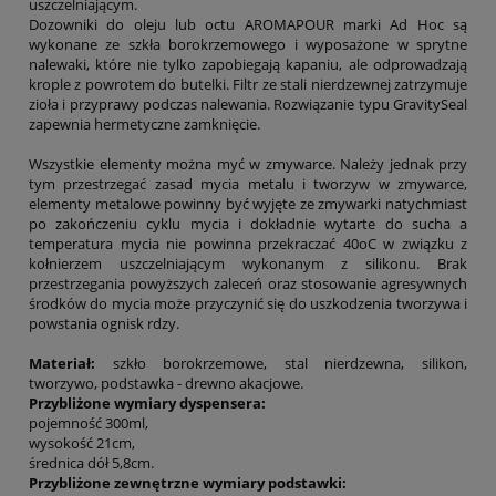
uszczelniającym.
Dozowniki do oleju lub octu AROMAPOUR marki Ad Hoc są
wykonane ze szkła borokrzemowego i wyposażone w sprytne
nalewaki, które nie tylko zapobiegają kapaniu, ale odprowadzają
krople z powrotem do butelki. Filtr ze stali nierdzewnej zatrzymuje
zioła i przyprawy podczas nalewania. Rozwiązanie typu GravitySeal
zapewnia hermetyczne zamknięcie.
Wszystkie elementy można myć w zmywarce. Należy jednak przy
tym przestrzegać zasad mycia metalu i tworzyw w zmywarce,
elementy metalowe powinny być wyjęte ze zmywarki natychmiast
po zakończeniu cyklu mycia i dokładnie wytarte do sucha a
temperatura mycia nie powinna przekraczać 40oC w związku z
kołnierzem uszczelniającym wykonanym z silikonu. Brak
przestrzegania powyższych zaleceń oraz stosowanie agresywnych
środków do mycia może przyczynić się do uszkodzenia tworzywa i
powstania ognisk rdzy.
Materiał:
szkło borokrzemowe, stal nierdzewna, silikon,
tworzywo, podstawka - drewno akacjowe.
Przybliżone wymiary dyspensera:
pojemność 300ml,
wysokość 21cm,
średnica dół 5,8cm.
Przybliżone zewnętrzne wymiary podstawki: