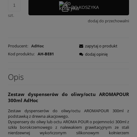
DO KOSZYKA
szt.
dodaj do przechowalni
Producent:
AdHoc
zapytaj o produkt
Kod produktu:
AH-BE81
dodaj opinię
Opis
Zestaw dyspenserów do oliwy/octu AROMAPOUR
300ml AdHoc
Zestaw dyspenserów do oliwy/octu AROMAPOUR 300ml z
podstawką z drewna akacjowego.
Dyspensery do oliwy lub octu AROMA POUR o pojemności 300ml z
szkła borokrzemowego z nalewakiem grawitacyjnym ze stali
nierdzewnej wykończonym silikonowym kołnierzem