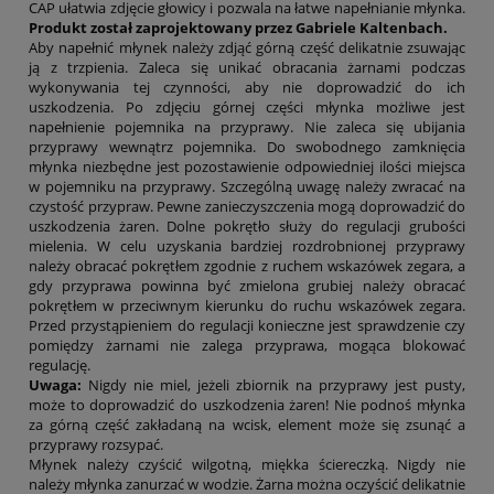
CAP ułatwia zdjęcie głowicy i pozwala na łatwe napełnianie młynka.
Produkt został zaprojektowany przez Gabriele Kaltenbach.
Aby napełnić młynek należy zdjąć górną część delikatnie zsuwając
ją z trzpienia. Zaleca się unikać obracania żarnami podczas
wykonywania tej czynności, aby nie doprowadzić do ich
uszkodzenia. Po zdjęciu górnej części młynka możliwe jest
napełnienie pojemnika na przyprawy. Nie zaleca się ubijania
przyprawy wewnątrz pojemnika. Do swobodnego zamknięcia
młynka niezbędne jest pozostawienie odpowiedniej ilości miejsca
w pojemniku na przyprawy. Szczególną uwagę należy zwracać na
czystość przypraw. Pewne zanieczyszczenia mogą doprowadzić do
uszkodzenia żaren. Dolne pokrętło służy do regulacji grubości
mielenia. W celu uzyskania bardziej rozdrobnionej przyprawy
należy obracać pokrętłem zgodnie z ruchem wskazówek zegara, a
gdy przyprawa powinna być zmielona grubiej należy obracać
pokrętłem w przeciwnym kierunku do ruchu wskazówek zegara.
Przed przystąpieniem do regulacji konieczne jest sprawdzenie czy
pomiędzy żarnami nie zalega przyprawa, mogąca blokować
regulację.
Uwaga:
Nigdy nie miel, jeżeli zbiornik na przyprawy jest pusty,
może to doprowadzić do uszkodzenia żaren! Nie podnoś młynka
za górną część zakładaną na wcisk, element może się zsunąć a
przyprawy rozsypać.
Młynek należy czyścić wilgotną, miękka ściereczką. Nigdy nie
należy młynka zanurzać w wodzie. Żarna można oczyścić delikatnie