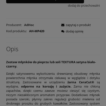
dodaj do przechowalni
Producent:
AdHoc
zapytaj o produkt
Kod produktu:
AH-MP420
dodaj opinię
Opis
Zestaw młynków do pieprzu lub soli TEXTURA satyna biało-
czarny.
Dzięki satynowemu wykończeniu drewnianej obudowy młynka
powierzchnia młynka otrzymała ciekawą w wyglądzie i dotyku
strukturę. Zastosowane w urządzeniu
żarna CeraCut®
są
wydajne,
odporne na korozję i zużycie.
Żarna nie chłoną
zapachów, dzięki czemu zawsze możesz cieszyć się czystym,
niczym niezakłóconym aromatem przypraw. Dodatkowo młynek
posiada szeroki, płynny zakres regulacji grubości mielenia od
drobnego proszku do grubych kawałków. Zastosowany system