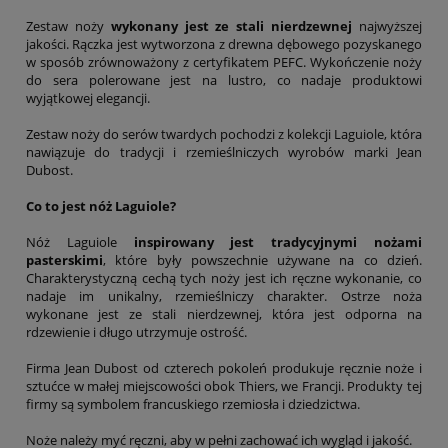
Zestaw noży
wykonany jest ze stali nierdzewnej
najwyższej
jakości. Rączka jest wytworzona z drewna dębowego pozyskanego
w sposób zrównoważony z certyfikatem PEFC. Wykończenie noży
do sera polerowane jest na lustro, co nadaje produktowi
wyjątkowej elegancji.
Zestaw noży do serów twardych pochodzi z kolekcji Laguiole, która
nawiązuje do tradycji i rzemieślniczych wyrobów marki Jean
Dubost.
Co to jest nóż Laguiole?
Nóż Laguiole
inspirowany jest tradycyjnymi nożami
pasterskimi
, które były powszechnie używane na co dzień.
Charakterystyczną cechą tych noży jest ich ręczne wykonanie, co
nadaje im unikalny, rzemieślniczy charakter. Ostrze noża
wykonane jest ze stali nierdzewnej, która jest odporna na
rdzewienie i długo utrzymuje ostrość.
Firma Jean Dubost od czterech pokoleń produkuje ręcznie noże i
sztućce w małej miejscowości obok Thiers, we Francji. Produkty tej
firmy są symbolem francuskiego rzemiosła i dziedzictwa.
Noże należy myć ręczni, aby w pełni zachować ich wygląd i jakość.