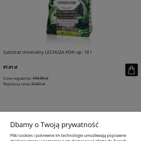
Substrat mineralny LECHUZA PON op. 18 l
97,01 zł
Cena regularna:
109,00 zł
Najniższa cena:
97,01 zł
KONTAKT
Dbamy o Twoją prywatność
MOJE KONTO
Pliki cookies i pokrewne im technologie umożliwiają poprawne