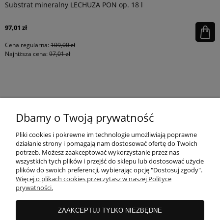
Substrat mineralny LECHUZA PON op. 18 l
97,01 zł
Cena regularna:
109,00 zł
Najniższa cena:
97,01 zł
KONTAKT
Dbamy o Twoją prywatność
MOJE KONTO
Pliki cookies i pokrewne im technologie umożliwiają poprawne
działanie strony i pomagają nam dostosować ofertę do Twoich
potrzeb. Możesz zaakceptować wykorzystanie przez nas
wszystkich tych plików i przejść do sklepu lub dostosować użycie
PŁATNOŚCI I DOSTAWA
plików do swoich preferencji, wybierając opcję "Dostosuj zgody".
Więcej o plikach cookies przeczytasz w naszej Polityce
prywatności.
INFORMACJE
ZAAKCEPTUJ TYLKO NIEZBĘDNE