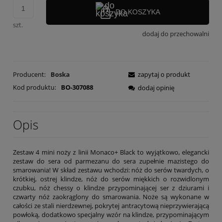
DO KOSZYKA
szt.
dodaj do przechowalni
Producent:
Boska
zapytaj o produkt
Kod produktu:
BO-307088
dodaj opinię
Opis
Zestaw 4 mini noży z linii Monaco+ Black to wyjątkowo, elegancki
zestaw do sera od parmezanu do sera zupełnie mazistego do
smarowania! W skład zestawu wchodzi: nóż do serów twardych, o
krótkiej, ostrej klindze, nóż do serów miękkich o rozwidlonym
czubku, nóż chessy o klindze przypominającej ser z dziurami i
czwarty nóż zaokrąglony do smarowania. Noże są wykonane w
całości ze stali nierdzewnej, pokrytej antracytową nieprzywierającą
powłoką, dodatkowo specjalny wzór na klindze, przypominającym