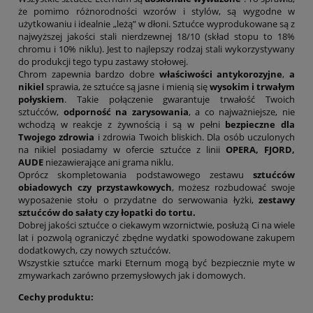
że pomimo różnorodności wzorów i stylów, są wygodne w
użytkowaniu i idealnie „leżą” w dłoni. Sztućce wyprodukowane są z
najwyższej jakości stali nierdzewnej 18/10 (skład stopu to 18%
chromu i 10% niklu). Jest to najlepszy rodzaj stali wykorzystywany
do produkcji tego typu zastawy stołowej.
Chrom zapewnia bardzo dobre
właściwości antykorozyjne
,
a
nikiel
sprawia, że sztućce są jasne i mienią się
wysokim i trwałym
połyskiem
. Takie połączenie gwarantuje trwałość Twoich
sztućców,
odporność na zarysowania
, a co najważniejsze, nie
wchodzą w reakcje z żywnością i są w pełni
bezpieczne dla
Twojego zdrowia
i zdrowia Twoich bliskich. Dla osób uczulonych
na nikiel posiadamy w ofercie sztućce z linii
OPERA, FJORD,
AUDE
niezawierające ani grama niklu.
Oprócz skompletowania podstawowego zestawu
sztućców
obiadowych czy przystawkowych
, możesz rozbudować swoje
wyposażenie stołu o przydatne do serwowania łyżki,
zestawy
sztućców do sałaty czy łopatki do tortu.
Dobrej jakości sztućce o ciekawym wzornictwie, posłużą Ci na wiele
lat i pozwolą ograniczyć zbędne wydatki spowodowane zakupem
dodatkowych, czy nowych sztućców.
Wszystkie sztućce marki Eternum mogą być bezpiecznie myte w
zmywarkach zarówno przemysłowych jak i domowych.
Cechy produktu: