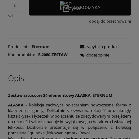
DO KOSZYKA
szt.
dodaj do przechowalni
Producent:
Eternum
zapytaj o produkt
Kod produktu:
E-2080-ZESTAW
dodaj opinię
Opis
Zestaw sztućców 24-elementowy
ALASKA
ETERNUM
ALASKA
– kolekcja zachwyca połączeniem nowoczesnej formy z
klasyczną elegancją. Delikatnie zakrzywiona rękojeść oraz okrągły
kształt łyżek i łyżeczek w połączeniu ze zdecydowanym przejściem
do rękojeści sztućca, nadaje im wyjątkowego charakteru i wizualnej
lekkości. Doskonale prezentuje się w połączeniu z kolekcją
porcelaną Equinoxe (linkowanie)marki Revol.
Wszystkie sztućce Eternum są
doskonale wyważone
. To sprawia,