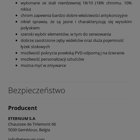
wykonane ze stali nierdzewnej 18/10 (18% chromu, 10%
niklu)
chrom zapewnia bardzo dobre właściwości antykorozyjne
nikiel sprawia, że są jasne i charakteryzują się wysokim
połyskiem
szeroki wybór elementów, w tym do serwowania
dobrze zaostrzone zęby widelców oraz duża pojemność
łyżek stołowych
możliwość pokrycia powłoką PVD odporną j na ścieranie
możliwość personalizacji sztućców
można myć w zmywarce
Bezpieczeństwo
Producent
ETERNUM S.A
Chaussee de Tirlemont 66
5030 Gembloux, Belgia
Info@eternum.com