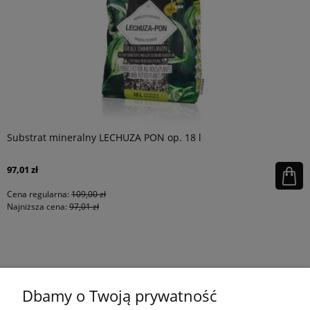
Substrat mineralny LECHUZA PON op. 18 l
97,01 zł
Cena regularna:
109,00 zł
Najniższa cena:
97,01 zł
KONTAKT
Dbamy o Twoją prywatność