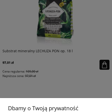
Substrat mineralny LECHUZA PON op. 18 l
97,01 zł
Cena regularna:
109,00 zł
Najniższa cena:
97,01 zł
KONTAKT
Dbamy o Twoją prywatność