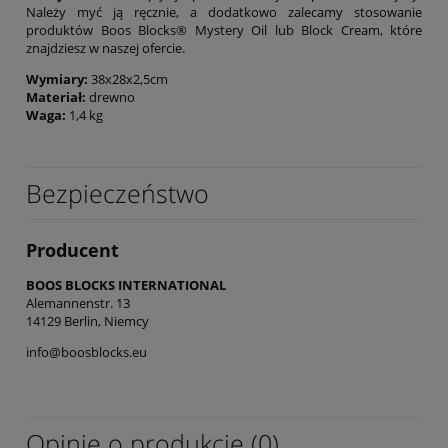
Należy myć ją ręcznie, a dodatkowo zalecamy stosowanie
produktów Boos Blocks® Mystery Oil lub Block Cream, które
znajdziesz w naszej ofercie.
Wymiary:
38x28x2,5cm
Materiał:
drewno
Waga:
1,4 kg
Bezpieczeństwo
Producent
BOOS BLOCKS INTERNATIONAL
Alemannenstr. 13
14129 Berlin, Niemcy
info@boosblocks.eu
Opinie o produkcie (0)