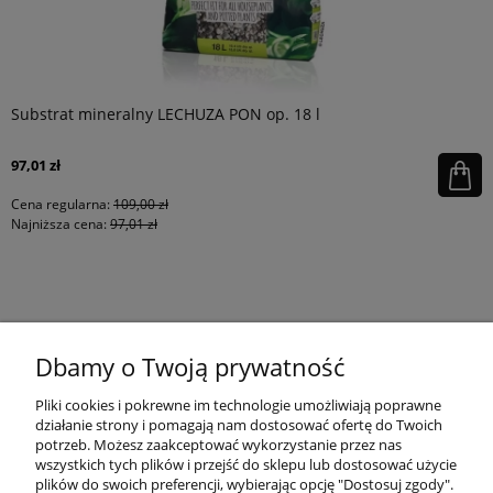
Substrat mineralny LECHUZA PON op. 18 l
97,01 zł
Cena regularna:
109,00 zł
Najniższa cena:
97,01 zł
KONTAKT
Dbamy o Twoją prywatność
MOJE KONTO
Pliki cookies i pokrewne im technologie umożliwiają poprawne
działanie strony i pomagają nam dostosować ofertę do Twoich
potrzeb. Możesz zaakceptować wykorzystanie przez nas
wszystkich tych plików i przejść do sklepu lub dostosować użycie
PŁATNOŚCI I DOSTAWA
plików do swoich preferencji, wybierając opcję "Dostosuj zgody".