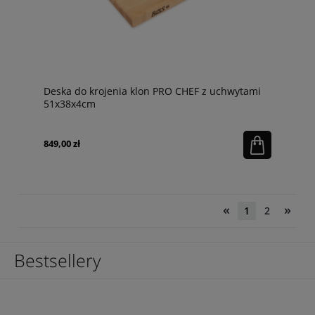
Deska do krojenia klon PRO CHEF z uchwytami
51x38x4cm
849,00 zł
«
»
1
2
Bestsellery