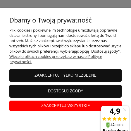
KONTAKT
Dbamy o Twoją prywatność
MOJE KONTO
Pliki cookies i pokrewne im technologie umożliwiają poprawne
działanie strony i pomagają nam dostosować ofertę do Twoich
potrzeb. Możesz zaakceptować wykorzystanie przez nas
wszystkich tych plików i przejść do sklepu lub dostosować użycie
PŁATNOŚCI I DOSTAWA
plików do swoich preferencji, wybierając opcję "Dostosuj zgody".
Więcej o plikach cookies przeczytasz w naszej Polityce
prywatności.
INFORMACJE
ZAAKCEPTUJ TYLKO NIEZBĘDNE
INSTRUKCJE
DOSTOSUJ ZGODY
ZAAKCEPTUJ WSZYSTKIE
O NAS
pokaż pełną wersję strony