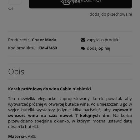
DO KOSZYKA
szt.
dodaj do przechowalni
Producent:
Cheer Moda
zapytaj o produkt
Kod produktu:
CM-43459
dodaj opinię
Opis
Korek próżniowy do wina Cabin niebieski
Ten niewielki, elegancko zaprojektowany korek powstał, aby
wytwarzać próżnię w otwartej butelce wina. Po umieszczeniu go w
szyjce butelki wystarczy jedynie kilka naciśnięć, aby
zapewnić
świeżość wina na czas nawet 7 kolejnych dni.
Na korku
przewidziano specjalne okienko, w którym można ustawić datę
otwarcia butelki.
Materiał:
ABS.