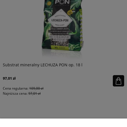
Substrat mineralny LECHUZA PON op. 18 l
97,01 zł
Cena regularna:
109,00 zł
Najniższa cena:
97,01 zł
KONTAKT