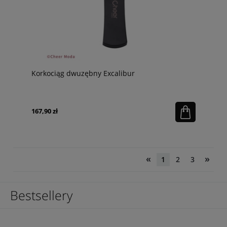
Korkociąg dwuzębny Excalibur
167,90 zł
«
»
1
2
3
Bestsellery