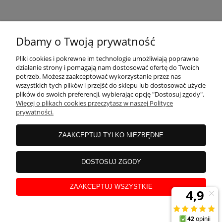
KONTAKT
Dbamy o Twoją prywatność
MOJE KONTO
Pliki cookies i pokrewne im technologie umożliwiają poprawne
działanie strony i pomagają nam dostosować ofertę do Twoich
potrzeb. Możesz zaakceptować wykorzystanie przez nas
wszystkich tych plików i przejść do sklepu lub dostosować użycie
PŁATNOŚCI I DOSTAWA
plików do swoich preferencji, wybierając opcję "Dostosuj zgody".
Więcej o plikach cookies przeczytasz w naszej Polityce
prywatności.
INFORMACJE
ZAAKCEPTUJ TYLKO NIEZBĘDNE
INSTRUKCJE
DOSTOSUJ ZGODY
ZAAKCEPTUJ WSZYSTKIE
O NAS
pokaż pełną wersję strony