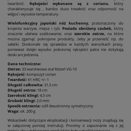
twardość.
Rękojeści wykonane są z corianu
, który
charakteryzuje się , bardzo duża trwałość oraz odporność na
wilgoć i wysokie temperatury.
Wielofunkcyjny japoński nóż kuchenny,
przeznaczony do
krojenia warzyw, mięsa i ryb.
Posiada obniżony czubek,
który
znacznie ułatwia szatkowanie, oraz
szerokie ostrze,
na które
można zgarnąć pokrojone produkty, żeby je przenieść np. do
sałatki. Doskonale się sprawdza w każdych warunkach pracy,
ponieważ dzięki wysoko położonej rękojeści palce nie dotykają
deski ani jedzenia.
Dane techniczne:
Ostrze:
33 warstwowa stal Rdzeń VG-10
Rękojeść:
kompozyt corian
Twardość:
61 HRC +/- 1
Długość całkowita:
31,5 cm
Długość ostrza:
18 cm
Szerokość klingi:
4,5 cm
Grubość klingi:
2,0 mm
Sposób ostrzenia:
szlif dwustronny symetryczny
Waga:
ok. 200 g
Wskazówki dotyczące eksploatacji i konserwacji noży znajdują się
w załączonej poniżej instrukcji. Prosimy o zapoznanie się z jej
treścią aby użytkowanie produktów było satysfakcjonujące.