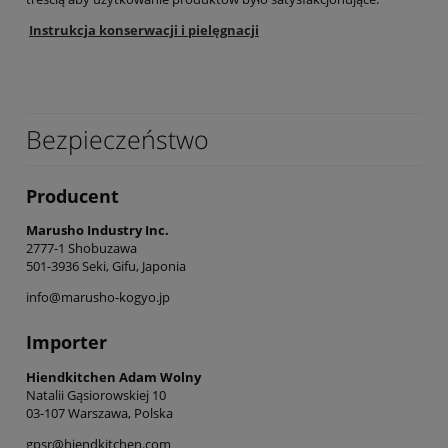
Instrukcja konserwacji i pielęgnacji
Bezpieczeństwo
Producent
Marusho Industry Inc.
2777-1 Shobuzawa
501-3936 Seki, Gifu, Japonia
info@marusho-kogyo.jp
Importer
Hiendkitchen Adam Wolny
Natalii Gąsiorowskiej 10
03-107 Warszawa, Polska
gpsr@hiendkitchen.com